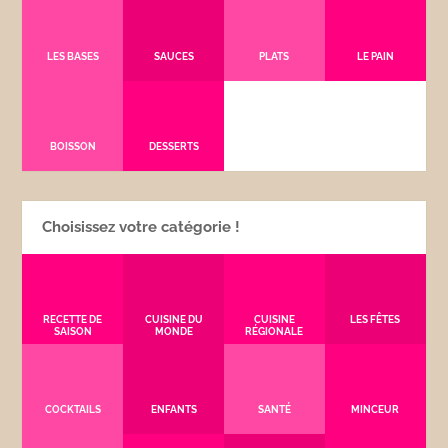
LES BASES
SAUCES
PLATS
LE PAIN
BOISSON
DESSERTS
Choisissez votre catégorie !
RECETTE DE
CUISINE DU
CUISINE
LES FÊTES
SAISON
MONDE
RÉGIONALE
COCKTAILS
ENFANTS
SANTÉ
MINCEUR