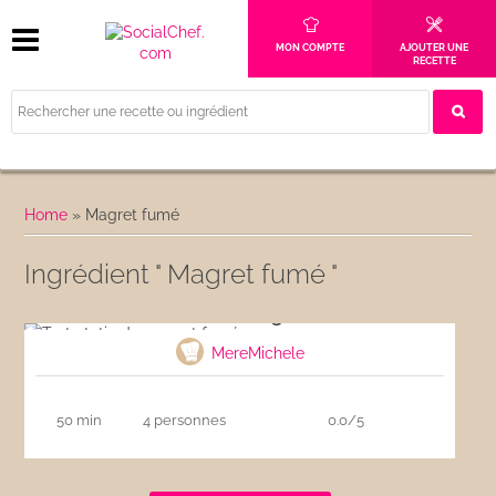
MON COMPTE
AJOUTER UNE
RECETTE
Home
»
Magret fumé
Ingrédient " Magret fumé "
Tarte tatin de magret fumé
MereMichele
50 min
4 personnes
0.0/5