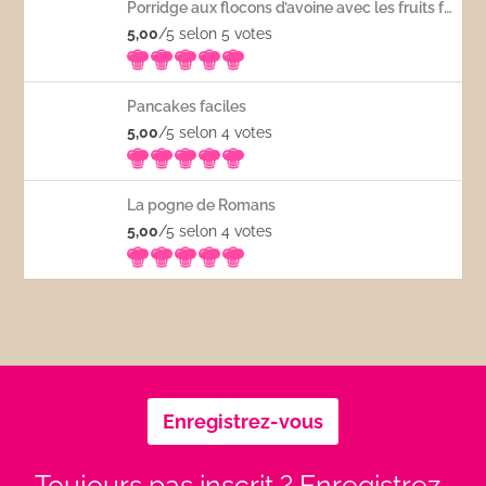
Porridge aux flocons d’avoine avec les fruits frais
5,00
/5 selon 5
votes
Pancakes faciles
5,00
/5 selon 4
votes
La pogne de Romans
5,00
/5 selon 4
votes
Enregistrez-vous
Toujours pas inscrit ? Enregistrez-