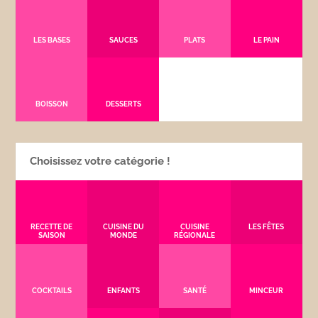
LES BASES
SAUCES
PLATS
LE PAIN
BOISSON
DESSERTS
Choisissez votre catégorie !
RECETTE DE
CUISINE DU
CUISINE
LES FÊTES
SAISON
MONDE
RÉGIONALE
COCKTAILS
ENFANTS
SANTÉ
MINCEUR