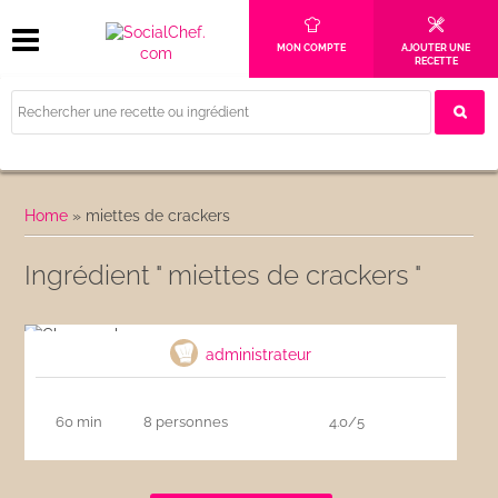
MON COMPTE
AJOUTER UNE
RECETTE
Home
»
miettes de crackers
Ingrédient " miettes de crackers "
Cheesecake
administrateur
60 min
8 personnes
4.0/5