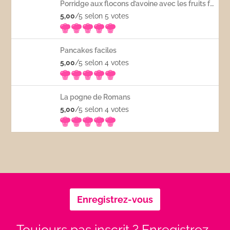
Porridge aux flocons d’avoine avec les fruits frais
5,00
/5 selon 5
votes
Pancakes faciles
5,00
/5 selon 4
votes
La pogne de Romans
5,00
/5 selon 4
votes
Enregistrez-vous
Toujours pas inscrit ? Enregistrez-