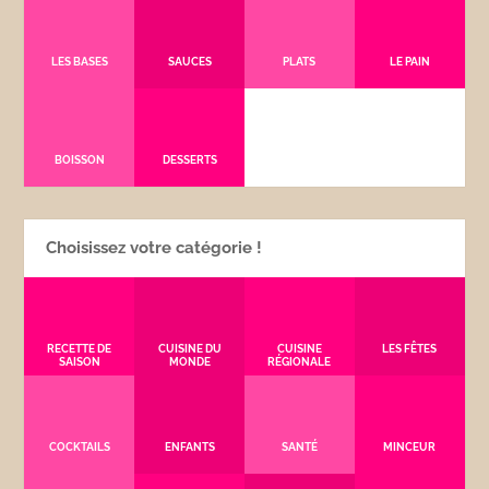
LES BASES
SAUCES
PLATS
LE PAIN
BOISSON
DESSERTS
Choisissez votre catégorie !
RECETTE DE
CUISINE DU
CUISINE
LES FÊTES
SAISON
MONDE
RÉGIONALE
COCKTAILS
ENFANTS
SANTÉ
MINCEUR