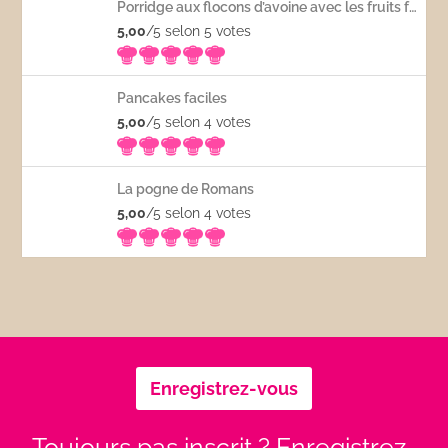
Porridge aux flocons d’avoine avec les fruits frais
5,00
/5 selon 5
votes
Pancakes faciles
5,00
/5 selon 4
votes
La pogne de Romans
5,00
/5 selon 4
votes
Enregistrez-vous
Toujours pas inscrit ? Enregistrez-