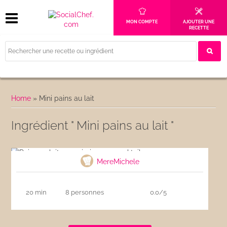
MON COMPTE
AJOUTER UNE
RECETTE
Home
»
Mini pains au lait
Ingrédient " Mini pains au lait "
Pains au lait au surimi sauce cocktail
MereMichele
20 min
8 personnes
0.0/5