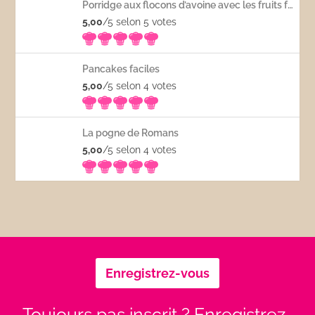
Porridge aux flocons d’avoine avec les fruits frais
5,00
/5 selon 5
votes
Pancakes faciles
5,00
/5 selon 4
votes
La pogne de Romans
5,00
/5 selon 4
votes
Enregistrez-vous
Toujours pas inscrit ? Enregistrez-