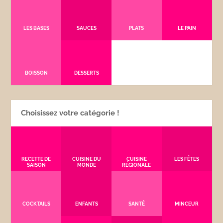
LES BASES
SAUCES
PLATS
LE PAIN
BOISSON
DESSERTS
Choisissez votre catégorie !
RECETTE DE
CUISINE DU
CUISINE
LES FÊTES
SAISON
MONDE
RÉGIONALE
COCKTAILS
ENFANTS
SANTÉ
MINCEUR