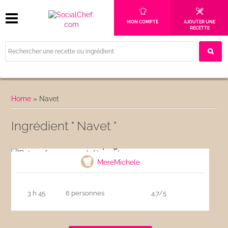
MON COMPTE
AJOUTER UNE
RECETTE
Home
»
Navet
Ingrédient " Navet "
Pot-au-feu espagnol dit cocido
MereMichele
3 h 45
6 personnes
4.7/5