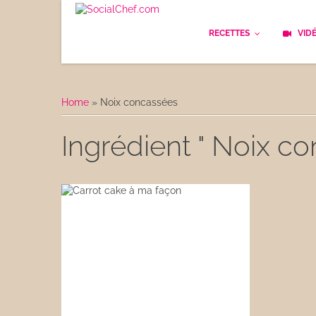
RECETTES
VID
Les bases
Cockt
Home
»
Noix concassées
Le Pain
Cuisi
Ingrédient " Noix co
Apéritifs
Cuisin
Déjeuner
Enfan
Entrées
Facile
Plats
Les C
Goûter
Les F
Desserts