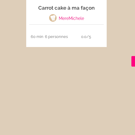
Carrot cake à ma façon
Les sauces
MereMichele
Boissons
60 min
6 personnes
0.0/5