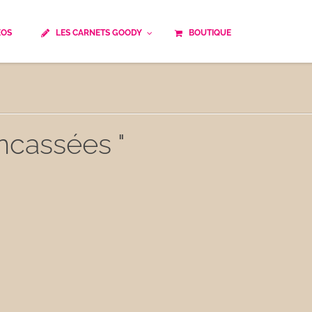
ÉOS
LES CARNETS GOODY
BOUTIQUE
ails
Temps de cuisson
Minceur
Spécialité culinaire
ne du monde
Recettes saisonnières
ncassées "
Les astuces Goody
e française traditionnelle
Repas musculation
ts
Robots multifonctions
 et rapide
Healthy
uissons
Les soupes
êtes