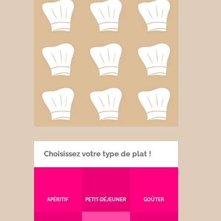
Choisissez votre type de plat !
APÉRITIF
PETIT-DÉJEUNER
GOÛTER