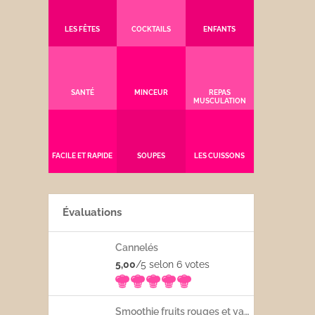
LES FÊTES
COCKTAILS
ENFANTS
SANTÉ
MINCEUR
REPAS
MUSCULATION
FACILE ET RAPIDE
SOUPES
LES CUISSONS
Évaluations
Cannelés
5,00
/5 selon 6
votes
Smoothie fruits rouges et yaourt