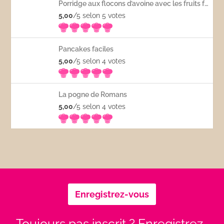
Porridge aux flocons d’avoine avec les fruits frais
5,00
/5 selon 5
votes
Pancakes faciles
5,00
/5 selon 4
votes
La pogne de Romans
5,00
/5 selon 4
votes
Enregistrez-vous
Toujours pas inscrit ? Enregistrez-