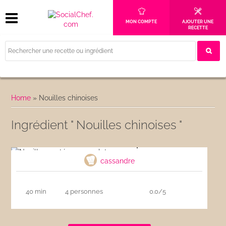
MON COMPTE
AJOUTER UNE
RECETTE
Home
»
Nouilles chinoises
Ingrédient " Nouilles chinoises "
Nouilles sautées au poulet
cassandre
40 min
4 personnes
0.0/5