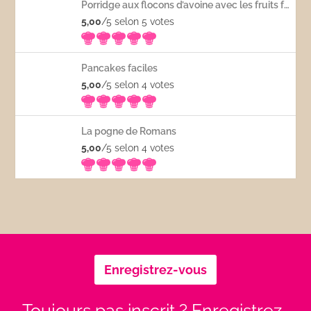
Porridge aux flocons d’avoine avec les fruits frais
5,00
/5 selon 5
votes
Pancakes faciles
5,00
/5 selon 4
votes
La pogne de Romans
5,00
/5 selon 4
votes
Enregistrez-vous
Toujours pas inscrit ? Enregistrez-