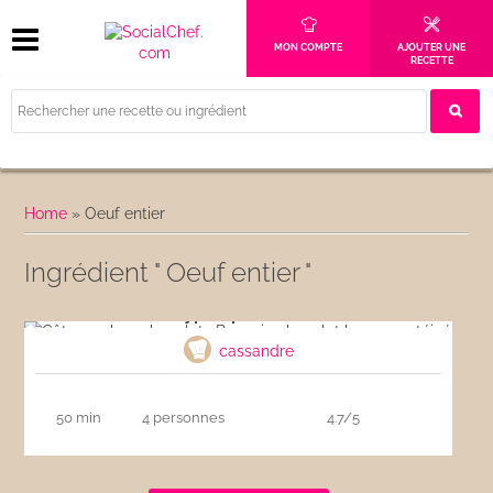
MON COMPTE
AJOUTER UNE
RECETTE
Home
»
Oeuf entier
Ingrédient " Oeuf entier "
Gâteau whey chocolat : Brownie chocolat
hyper-protéiné
cassandre
50 min
4 personnes
4.7/5