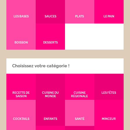
LES BASES
SAUCES
PLATS
LE PAIN
BOISSON
DESSERTS
Choisissez votre catégorie !
RECETTE DE
CUISINE DU
CUISINE
LES FÊTES
SAISON
MONDE
RÉGIONALE
COCKTAILS
ENFANTS
SANTÉ
MINCEUR