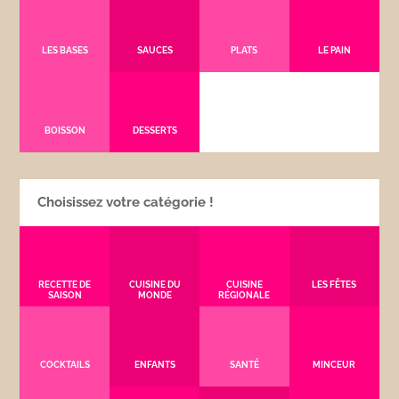
LES BASES
SAUCES
PLATS
LE PAIN
BOISSON
DESSERTS
Choisissez votre catégorie !
RECETTE DE
CUISINE DU
CUISINE
LES FÊTES
SAISON
MONDE
RÉGIONALE
COCKTAILS
ENFANTS
SANTÉ
MINCEUR