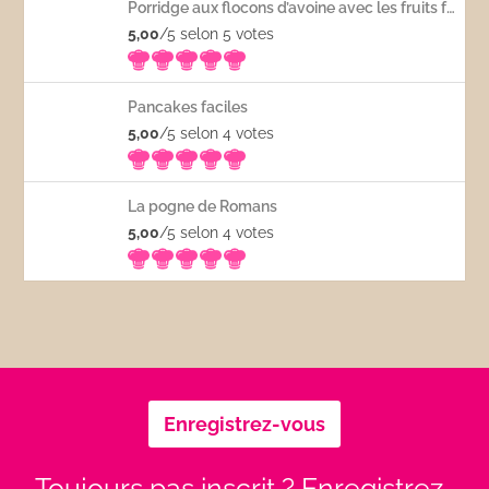
Porridge aux flocons d’avoine avec les fruits frais
5,00
/5 selon 5
votes
Pancakes faciles
5,00
/5 selon 4
votes
La pogne de Romans
5,00
/5 selon 4
votes
Enregistrez-vous
Toujours pas inscrit ? Enregistrez-