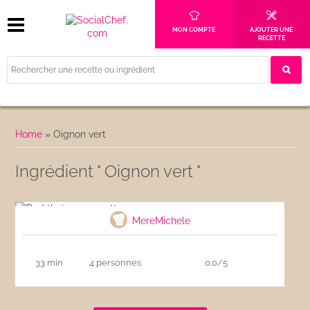
MON COMPTE
AJOUTER UNE
RECETTE
Home
»
Oignon vert
Ingrédient " Oignon vert "
Pad thaï aux crevettes
MereMichele
33 min
4 personnes
0.0/5