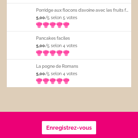
Porridge aux flocons d’avoine avec les fruits frais
5,00
/5 selon 5
votes
Pancakes faciles
5,00
/5 selon 4
votes
La pogne de Romans
5,00
/5 selon 4
votes
Enregistrez-vous