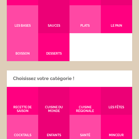
LES BASES
SAUCES
PLATS
LE PAIN
BOISSON
DESSERTS
Choisissez votre catégorie !
RECETTE DE
CUISINE DU
CUISINE
LES FÊTES
SAISON
MONDE
RÉGIONALE
COCKTAILS
ENFANTS
SANTÉ
MINCEUR