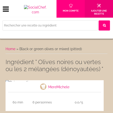
MON COMPTE
AJOUTER UNE
RECETTE
Home
»
Black or green olives or mixed (pitted)
Ingrédient " Olives noires ou vertes
ou les 2 mélangées (dénoyautées) "
Pain aux olives
MereMichele
60 min
6 personnes
0.0/5