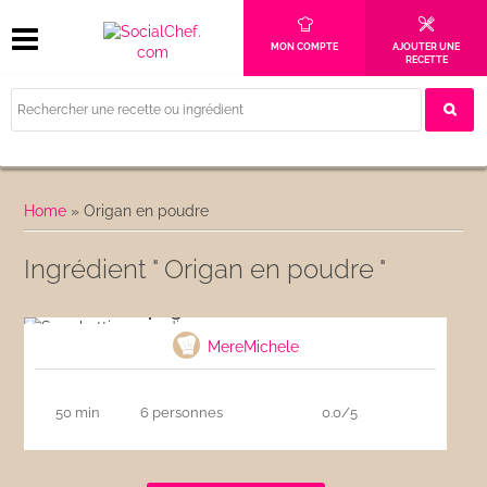
MON COMPTE
AJOUTER UNE
RECETTE
Home
»
Origan en poudre
Ingrédient " Origan en poudre "
Spaghetti aux sardines
MereMichele
50 min
6 personnes
0.0/5