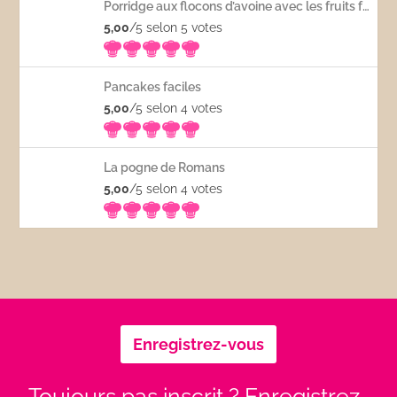
Porridge aux flocons d’avoine avec les fruits frais
5,00
/5 selon 5
votes
Pancakes faciles
5,00
/5 selon 4
votes
La pogne de Romans
5,00
/5 selon 4
votes
Enregistrez-vous
Toujours pas inscrit ? Enregistrez-