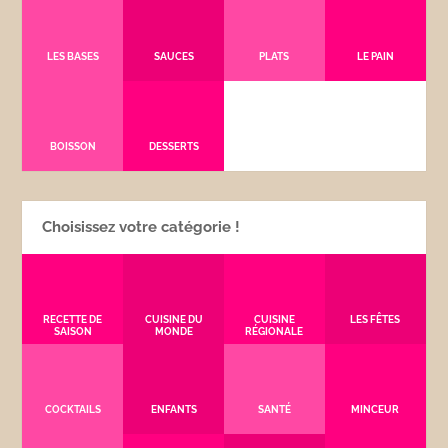
LES BASES
SAUCES
PLATS
LE PAIN
BOISSON
DESSERTS
Choisissez votre catégorie !
RECETTE DE
CUISINE DU
CUISINE
LES FÊTES
SAISON
MONDE
RÉGIONALE
COCKTAILS
ENFANTS
SANTÉ
MINCEUR