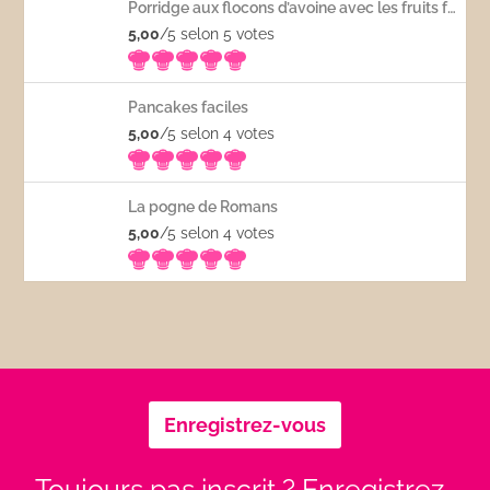
Porridge aux flocons d’avoine avec les fruits frais
5,00
/5 selon 5
votes
Pancakes faciles
5,00
/5 selon 4
votes
La pogne de Romans
5,00
/5 selon 4
votes
Enregistrez-vous
Toujours pas inscrit ? Enregistrez-