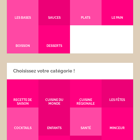
LES BASES
SAUCES
PLATS
LE PAIN
BOISSON
DESSERTS
Choisissez votre catégorie !
RECETTE DE
CUISINE DU
CUISINE
LES FÊTES
SAISON
MONDE
RÉGIONALE
COCKTAILS
ENFANTS
SANTÉ
MINCEUR