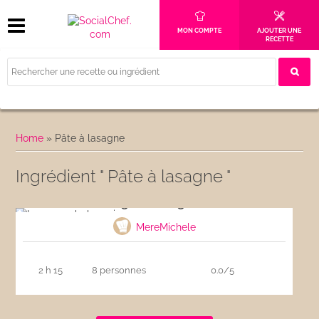
MON COMPTE
AJOUTER UNE
RECETTE
Home
»
Pâte à lasagne
Ingrédient " Pâte à lasagne "
Lasagnes bolognaise
MereMichele
2 h 15
8 personnes
0.0/5