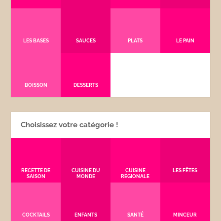
LES BASES
SAUCES
PLATS
LE PAIN
BOISSON
DESSERTS
Choisissez votre catégorie !
RECETTE DE
CUISINE DU
CUISINE
LES FÊTES
SAISON
MONDE
RÉGIONALE
COCKTAILS
ENFANTS
SANTÉ
MINCEUR