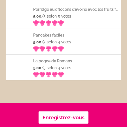
Porridge aux flocons d’avoine avec les fruits frais
5,00
/5 selon 5
votes
Pancakes faciles
5,00
/5 selon 4
votes
La pogne de Romans
5,00
/5 selon 4
votes
Enregistrez-vous