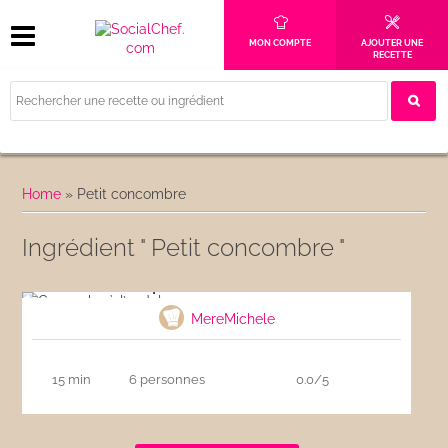
MON COMPTE
AJOUTER UNE
RECETTE
Home
»
Petit concombre
Ingrédient " Petit concombre "
Gaspacho à l’andalouse
MereMichele
15 min
6 personnes
0.0/5