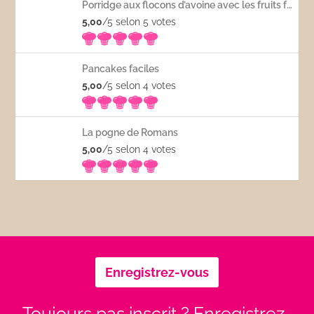
Porridge aux flocons d’avoine avec les fruits frais
5,00
/5 selon 5
votes
Pancakes faciles
5,00
/5 selon 4
votes
La pogne de Romans
5,00
/5 selon 4
votes
Enregistrez-vous
Toujours pas inscrit ? Enregistrez-