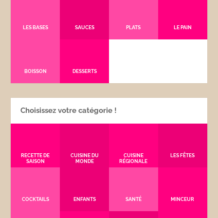
LES BASES
SAUCES
PLATS
LE PAIN
BOISSON
DESSERTS
Choisissez votre catégorie !
RECETTE DE
CUISINE DU
CUISINE
LES FÊTES
SAISON
MONDE
RÉGIONALE
COCKTAILS
ENFANTS
SANTÉ
MINCEUR