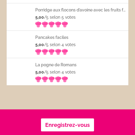
Porridge aux flocons d’avoine avec les fruits frais
5,00
/5 selon 5
votes
Pancakes faciles
5,00
/5 selon 4
votes
La pogne de Romans
5,00
/5 selon 4
votes
Enregistrez-vous