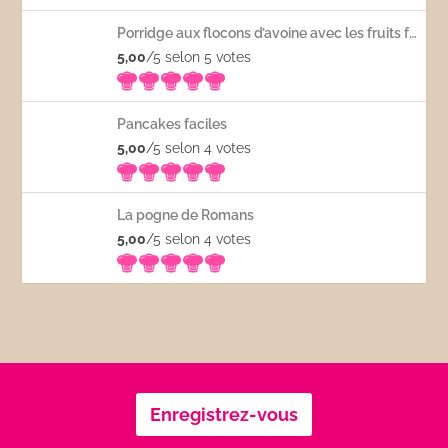
Porridge aux flocons d’avoine avec les fruits frais
5,00
/5 selon 5
votes
Pancakes faciles
5,00
/5 selon 4
votes
La pogne de Romans
5,00
/5 selon 4
votes
Enregistrez-vous