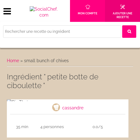
MON COMPTE
AJOUTER UNE
RECETTE
Home
»
small bunch of chives
Ingrédient " petite botte de
ciboulette "
Riz Thaï
cassandre
35 min
4 personnes
0.0/5