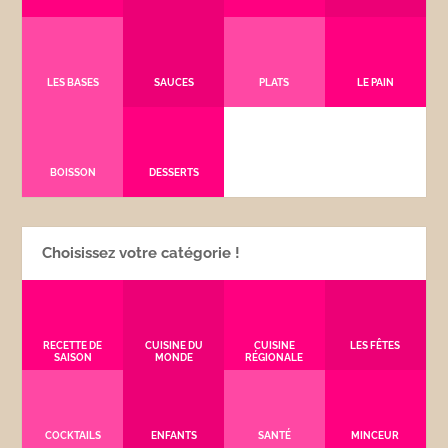
LES BASES
SAUCES
PLATS
LE PAIN
BOISSON
DESSERTS
Choisissez votre catégorie !
RECETTE DE
CUISINE DU
CUISINE
LES FÊTES
SAISON
MONDE
RÉGIONALE
COCKTAILS
ENFANTS
SANTÉ
MINCEUR