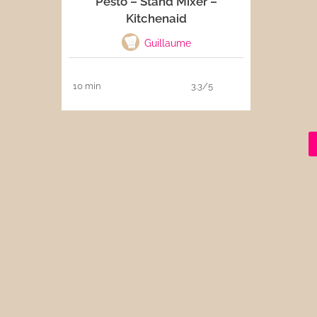
Pesto – Stand Mixer –
Kitchenaid
Les sauces
Guillaume
Boissons
10 min
3.3/5