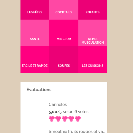
LES FÊTES
COCKTAILS
ENFANTS
SANTÉ
MINCEUR
REPAS
MUSCULATION
FACILE ET RAPIDE
SOUPES
LES CUISSONS
Évaluations
Cannelés
5,00
/5 selon 6
votes
Smoothie fruits rouges et yaourt