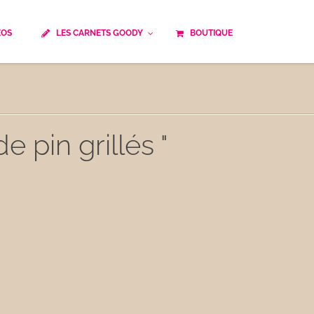
ÉOS
LES CARNETS GOODY
BOUTIQUE
ails
Temps de cuisson
Minceur
Spécialité culinaire
ne du monde
Recettes saisonnières
e pin grillés "
Les astuces Goody
e française traditionnelle
Repas musculation
ts
Robots multifonctions
 et rapide
Healthy
uissons
Les soupes
êtes