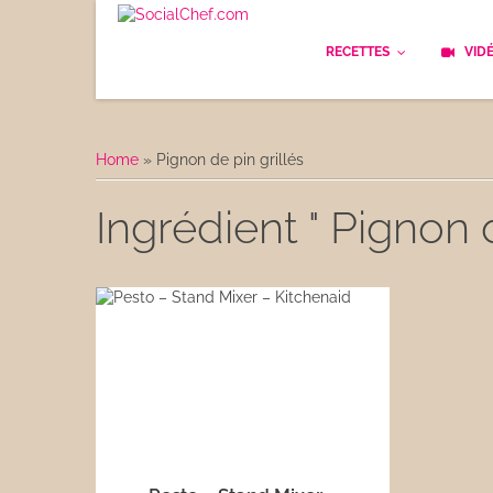
RECETTES
VID
Les bases
Cockt
Home
»
Pignon de pin grillés
Le Pain
Cuisi
Ingrédient " Pignon d
Apéritifs
Cuisin
Déjeuner
Enfan
Entrées
Facile
Plats
Les C
Goûter
Les F
Desserts