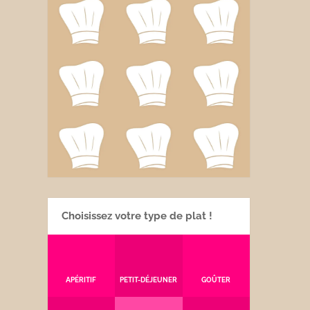
Choisissez votre type de plat !
APÉRITIF
PETIT-DÉJEUNER
GOÛTER