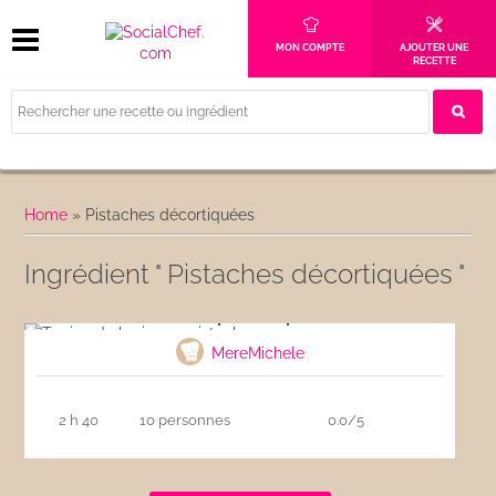
MON COMPTE
AJOUTER UNE
RECETTE
Home
»
Pistaches décortiquées
Ingrédient " Pistaches décortiquées "
Terrine de lapin aux pistaches
MereMichele
2 h 40
10 personnes
0.0/5