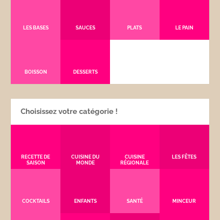
LES BASES
SAUCES
PLATS
LE PAIN
BOISSON
DESSERTS
Choisissez votre catégorie !
RECETTE DE
CUISINE DU
CUISINE
LES FÊTES
SAISON
MONDE
RÉGIONALE
COCKTAILS
ENFANTS
SANTÉ
MINCEUR