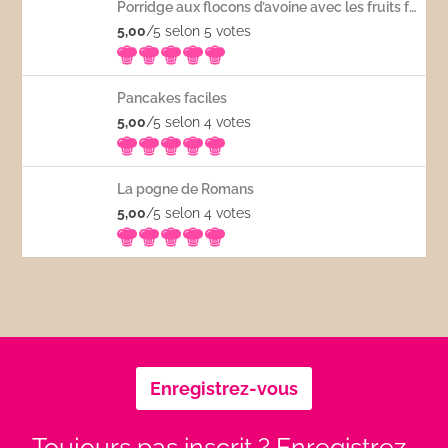
Porridge aux flocons d’avoine avec les fruits frais
5,00
/5 selon 5
votes
Pancakes faciles
5,00
/5 selon 4
votes
La pogne de Romans
5,00
/5 selon 4
votes
Enregistrez-vous
Toujours pas inscrit ? Enregistrez-