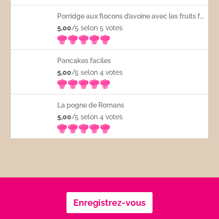
Porridge aux flocons d’avoine avec les fruits frais
5,00
/5 selon 5
votes
Pancakes faciles
5,00
/5 selon 4
votes
La pogne de Romans
5,00
/5 selon 4
votes
Enregistrez-vous