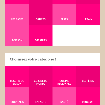
LES BASES
SAUCES
PLATS
LE PAIN
BOISSON
DESSERTS
Choisissez votre catégorie !
RECETTE DE
CUISINE DU
CUISINE
LES FÊTES
SAISON
MONDE
RÉGIONALE
COCKTAILS
ENFANTS
SANTÉ
MINCEUR