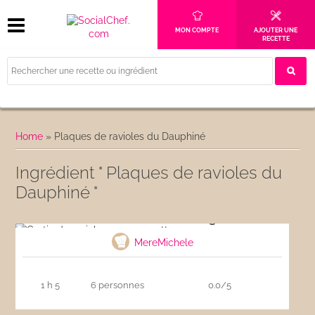
MON COMPTE
AJOUTER UNE
RECETTE
Home
»
Plaques de ravioles du Dauphiné
Ingrédient " Plaques de ravioles du
Dauphiné "
Gratin de ravioles aux courgettes
MereMichele
1 h 5
6 personnes
0.0/5