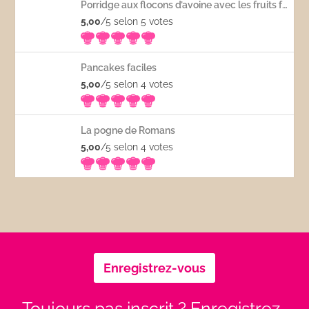
Porridge aux flocons d’avoine avec les fruits frais
5,00
/5 selon 5
votes
Pancakes faciles
5,00
/5 selon 4
votes
La pogne de Romans
5,00
/5 selon 4
votes
Enregistrez-vous
Toujours pas inscrit ? Enregistrez-