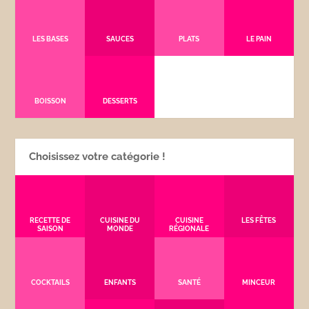
LES BASES
SAUCES
PLATS
LE PAIN
BOISSON
DESSERTS
Choisissez votre catégorie !
RECETTE DE
CUISINE DU
CUISINE
LES FÊTES
SAISON
MONDE
RÉGIONALE
COCKTAILS
ENFANTS
SANTÉ
MINCEUR