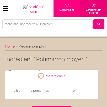
MON COMPTE
AJOUTER UNE
RECETTE
Home
»
Medium pumpkin
Ingrédient " Potimarron moyen "
Potimarron aux lardons
MereMichele
2 h 0
4 personnes
5.0/5