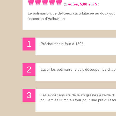
(
1
votes,
5,00
sur 5
)
Les sauces
Le potimarron, ce délicieux cucurbitacée au doux goût 
l’occasion d’Halloween.
Boissons
Préchauffer le four à 180°.
Laver les potimarrons puis découper les chap
Les évider ensuite de leurs graines à l'aide d
couvercles 50mn au four pour une pré-cuisso