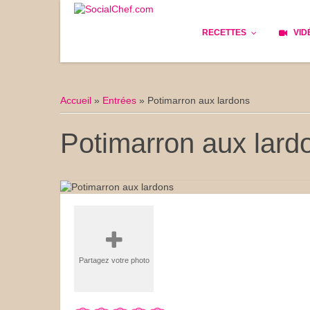
RECETTES
VID
Les bases
Cockta
Accueil
»
Entrées
»
Potimarron aux lardons
Le Pain
Cuisin
Potimarron aux lard
Apéritifs
Cuisine
Déjeuner
Enfant
Entrées
Facile 
Plats
Les Cu
Partagez votre photo
Goûter
Les Fê
Desserts