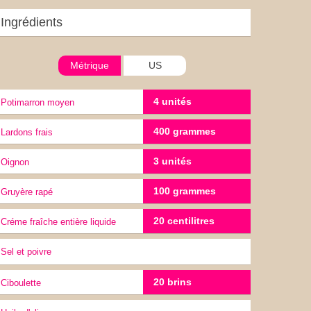
Ingrédients
Métrique
US
4 unités
Potimarron moyen
400 grammes
Lardons frais
3 unités
oignon
100 grammes
Gruyère rapé
20 centilitres
Créme fraîche entière liquide
sel et poivre
20 brins
ciboulette