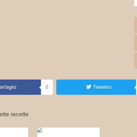
artagez
Tweetez
0
tte recette