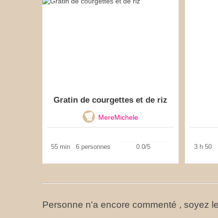
Gratin de courgettes et de riz
MereMichele
55 min
6 personnes
0.0/5
3 h 50
Personne n'a encore commenté , soyez le