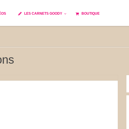
ÉOS
LES CARNETS GOODY
BOUTIQUE
ils
Temps de cuisson
Minceur
Spécialité culinaire
e du monde
Recettes saisonnières
ons
Les astuces Goody
 française traditionnelle
Repas musculation
s
Robots multifonctions
et rapide
Healthy
issons
Les soupes
tes