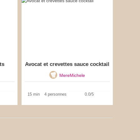
ts
Avocat et crevettes sauce cocktail
MereMichele
15 min
4 personnes
0.0/5