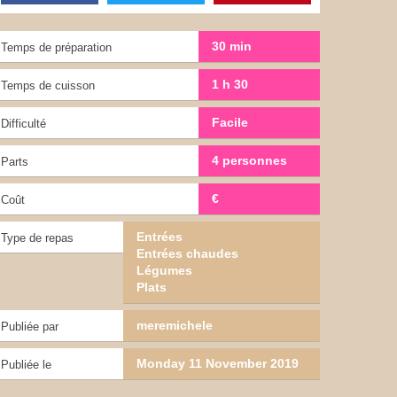
30 min
Temps de préparation
1 h 30
Temps de cuisson
Facile
Difficulté
4 personnes
Parts
€
Coût
Entrées
Type de repas
Entrées chaudes
Légumes
Plats
meremichele
Publiée par
Monday 11 November 2019
Publiée le