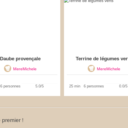
Daube provençale
Terrine de légumes ver
MereMichele
MereMichele
6 personnes
5.0/5
25 min
6 personnes
0.0/5
 premier !