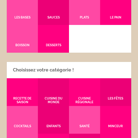
LES BASES
SAUCES
PLATS
LE PAIN
BOISSON
DESSERTS
Choisissez votre catégorie !
RECETTE DE
CUISINE DU
CUISINE
LES FÊTES
SAISON
MONDE
RÉGIONALE
COCKTAILS
ENFANTS
SANTÉ
MINCEUR