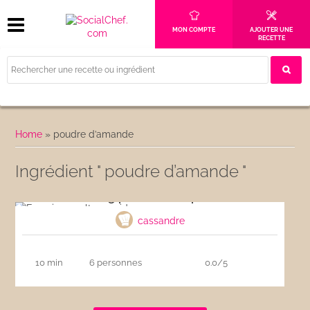
MON COMPTE
AJOUTER UNE
RECETTE
Home
»
poudre d’amande
Ingrédient " poudre d’amande "
Frangipane ultra-rapide
cassandre
10 min
6 personnes
0.0/5