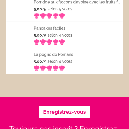
Porridge aux flocons d’avoine avec les fruits frais
5,00
/5 selon 5
votes
Pancakes faciles
5,00
/5 selon 4
votes
La pogne de Romans
5,00
/5 selon 4
votes
Enregistrez-vous
Toujours pas inscrit ? Enregistrez-