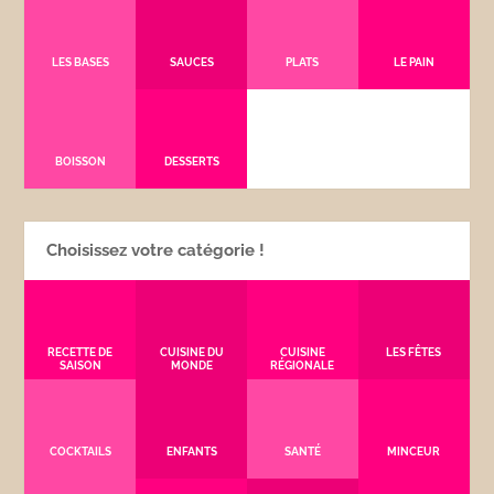
LES BASES
SAUCES
PLATS
LE PAIN
BOISSON
DESSERTS
Choisissez votre catégorie !
RECETTE DE
CUISINE DU
CUISINE
LES FÊTES
SAISON
MONDE
RÉGIONALE
COCKTAILS
ENFANTS
SANTÉ
MINCEUR