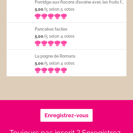
Porridge aux flocons d’avoine avec les fruits frais
5,00
/5 selon 5
votes
Pancakes faciles
5,00
/5 selon 4
votes
La pogne de Romans
5,00
/5 selon 4
votes
Enregistrez-vous
Toujours pas inscrit ? Enregistrez-