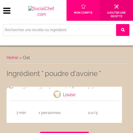
MON COMPTE
AJOUTER UNE
RECETTE
Home
»
Oat
Ingrédient " poudre d'avoine "
Smoothie menthe choco spécial musculation
Louise
7 min
1 personnes
0.0/5