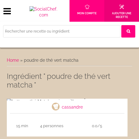
MON COMPTE
AJOUTER UNE
RECETTE
Home
»
poudre de thé vert matcha
Ingrédient " poudre de thé vert
matcha "
Latte au thé Matcha soja vanille
cassandre
15 min
4 personnes
0.0/5