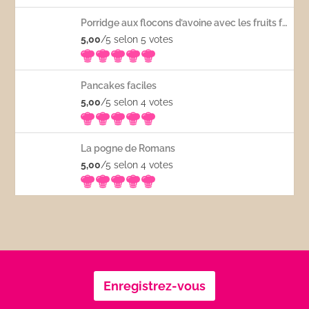
Porridge aux flocons d’avoine avec les fruits frais
5,00
/5 selon 5
votes
Pancakes faciles
5,00
/5 selon 4
votes
La pogne de Romans
5,00
/5 selon 4
votes
Enregistrez-vous