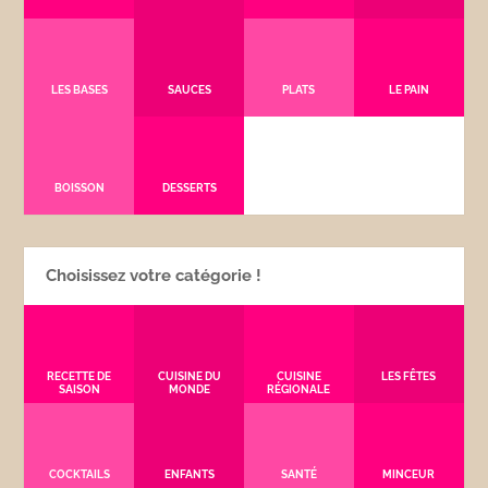
LES BASES
SAUCES
PLATS
LE PAIN
BOISSON
DESSERTS
Choisissez votre catégorie !
RECETTE DE
CUISINE DU
CUISINE
LES FÊTES
SAISON
MONDE
RÉGIONALE
COCKTAILS
ENFANTS
SANTÉ
MINCEUR