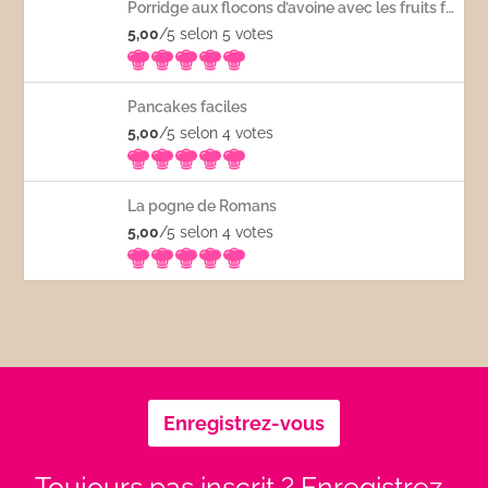
Porridge aux flocons d’avoine avec les fruits frais
5,00
/5 selon 5
votes
Pancakes faciles
5,00
/5 selon 4
votes
La pogne de Romans
5,00
/5 selon 4
votes
Enregistrez-vous
Toujours pas inscrit ? Enregistrez-