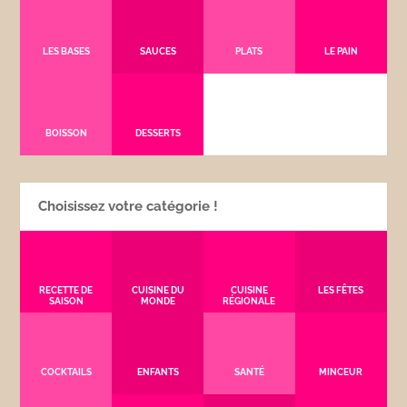
LES BASES
SAUCES
PLATS
LE PAIN
BOISSON
DESSERTS
Choisissez votre catégorie !
RECETTE DE
CUISINE DU
CUISINE
LES FÊTES
SAISON
MONDE
RÉGIONALE
COCKTAILS
ENFANTS
SANTÉ
MINCEUR