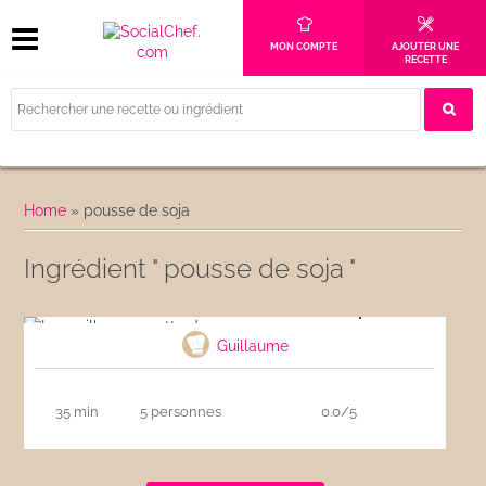
MON COMPTE
AJOUTER UNE
RECETTE
Home
»
pousse de soja
Ingrédient " pousse de soja "
La meilleure recette de nems au porc
Guillaume
35 min
5 personnes
0.0/5