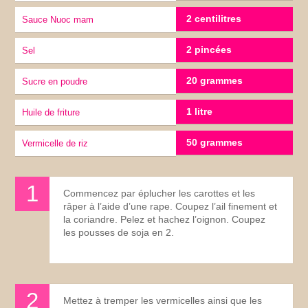
2 centilitres
Sauce Nuoc mam
2 pincées
sel
20 grammes
sucre en poudre
1 litre
huile de friture
50 grammes
vermicelle de riz
Commencez par éplucher les carottes et les
râper à l’aide d’une rape. Coupez l’ail finement et
la coriandre. Pelez et hachez l’oignon. Coupez
les pousses de soja en 2.
Mettez à tremper les vermicelles ainsi que les