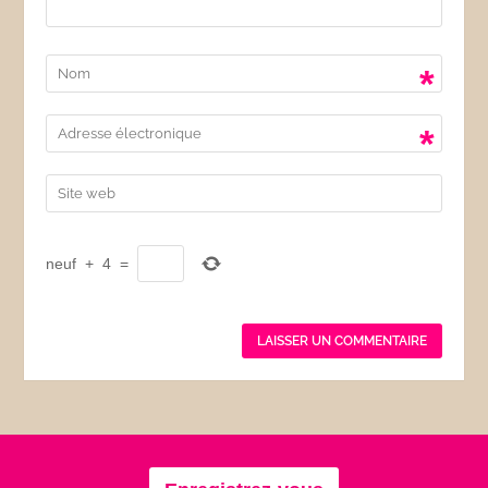
*
*
neuf
+
4
=