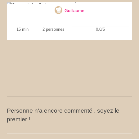
Guillaume
15 min
2 personnes
0.0/5
Personne n'a encore commenté , soyez le
premier !