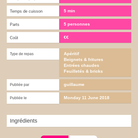
5 min
Temps de cuisson
5 personnes
Parts
€€
Coût
Apéritif
Type de repas
Beignets & fritures
Entrées chaudes
Feuilletés & bricks
guillaume
Publiée par
Monday 11 June 2018
Publiée le
Ingrédients