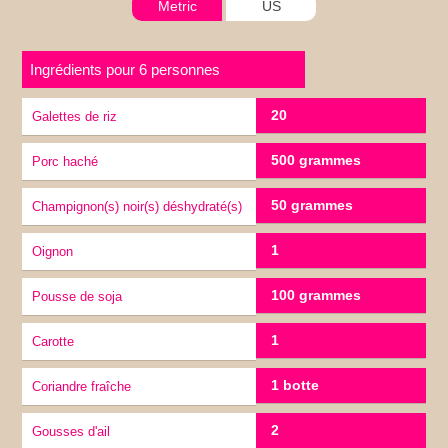
Metric
US
Ingrédients pour 6 personnes
20
galettes de riz
500 grammes
porc haché
50 grammes
Champignon(s) noir(s) déshydraté(s)
1
oignon
100 grammes
pousse de soja
1
carotte
1 botte
Coriandre fraîche
2
gousses d'ail