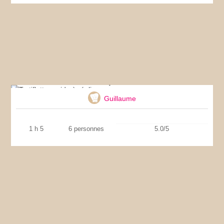
Tartiflette rapide à réaliser
Guillaume
1 h 5
6 personnes
5.0/5
Caramel simplissime