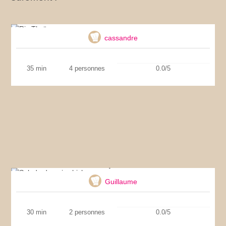
Riz Thaï
cassandre
35 min
4 personnes
0.0/5
Salade de pois chiches
Guillaume
30 min
2 personnes
0.0/5