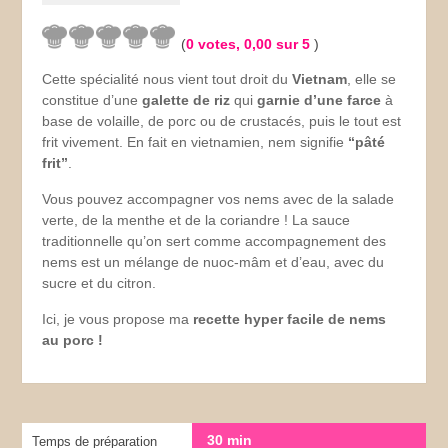
(
0
votes,
0,00
sur 5
)
Cette spécialité nous vient tout droit du
Vietnam
, elle se
constitue d’une
galette de riz
qui
garnie d’une farce
à
base de volaille, de porc ou de crustacés, puis le tout est
frit vivement. En fait en vietnamien, nem signifie
“pâté
frit”
.
Vous pouvez accompagner vos nems avec de la salade
verte, de la menthe et de la coriandre ! La sauce
traditionnelle qu’on sert comme accompagnement des
nems est un mélange de nuoc-mâm et d’eau, avec du
sucre et du citron.
Ici, je vous propose ma
recette hyper facile de nems
au porc !
30 min
Temps de préparation