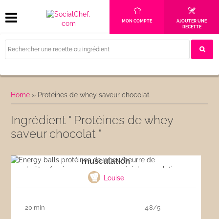
MON COMPTE
AJOUTER UNE
RECETTE
Home
»
Protéines de whey saveur chocolat
Ingrédient " Protéines de whey
saveur chocolat "
Energy balls protéines de whey/beurre de
cacahuètes/avoine sans cuisson spécial
musculation
Louise
20 min
4.8/5