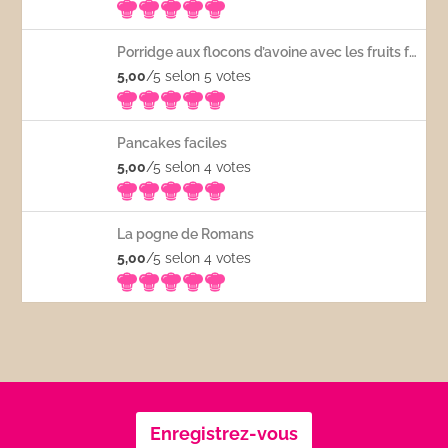
Porridge aux flocons d’avoine avec les fruits frais
5,00
/5 selon 5
votes
Pancakes faciles
5,00
/5 selon 4
votes
La pogne de Romans
5,00
/5 selon 4
votes
Enregistrez-vous