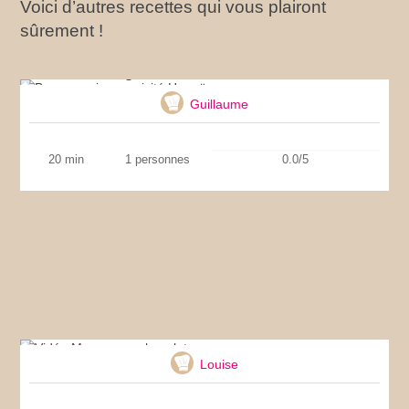
Voici d’autres recettes qui vous plairont
sûrement !
Burger maison revisité Hawaï
Guillaume
20 min
1 personnes
0.0/5
Vidéo Mousse au chocolat
Louise