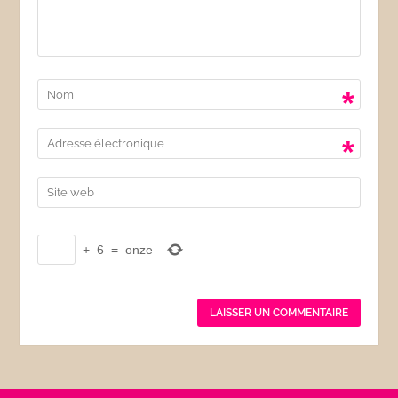
*
*
+
6
=
onze