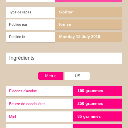
Goûter
Type de repas
louise
Publiée par
Monday 15 July 2019
Publiée le
Ingrédients
Metric
US
150 grammes
Flocons d'avoine
250 grammes
Beurre de cacahuètes
85 grammes
miel