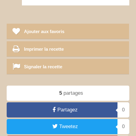
Ajouter aux favoris
Imprimer la recette
Signaler la recette
5
partages
Partagez
0
Tweetez
0