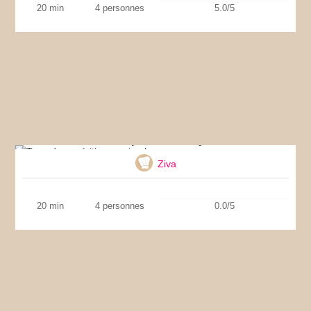
20 min
4 personnes
5.0/5
Torsades apéritives au jambon
Ziva
20 min
4 personnes
0.0/5