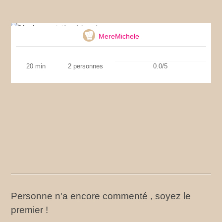
Moules marinière à la crème
MereMichele
20 min
2 personnes
0.0/5
Personne n'a encore commenté , soyez le
premier !