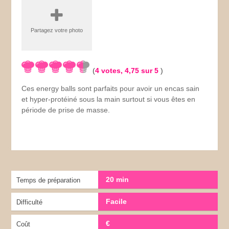
Partagez votre photo
(
4
votes,
4,75
sur 5
)
Ces energy balls sont parfaits pour avoir un encas sain
et hyper-protéiné sous la main surtout si vous êtes en
période de prise de masse.
20 min
Temps de préparation
Facile
Difficulté
€
Coût