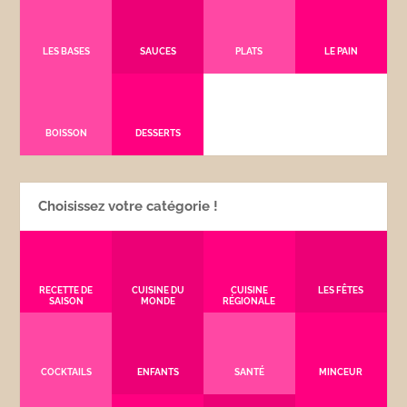
LES BASES
SAUCES
PLATS
LE PAIN
BOISSON
DESSERTS
Choisissez votre catégorie !
RECETTE DE
CUISINE DU
CUISINE
LES FÊTES
SAISON
MONDE
RÉGIONALE
COCKTAILS
ENFANTS
SANTÉ
MINCEUR