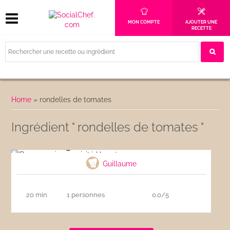
MON COMPTE
AJOUTER UNE
RECETTE
Home
»
rondelles de tomates
Ingrédient " rondelles de tomates "
Burger maison revisité Hawaï
Guillaume
20 min
1 personnes
0.0/5