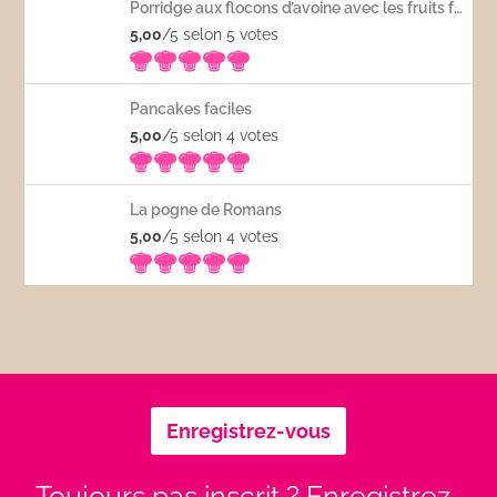
Porridge aux flocons d’avoine avec les fruits frais
5,00
/5 selon 5
votes
Pancakes faciles
5,00
/5 selon 4
votes
La pogne de Romans
5,00
/5 selon 4
votes
Enregistrez-vous
Toujours pas inscrit ? Enregistrez-