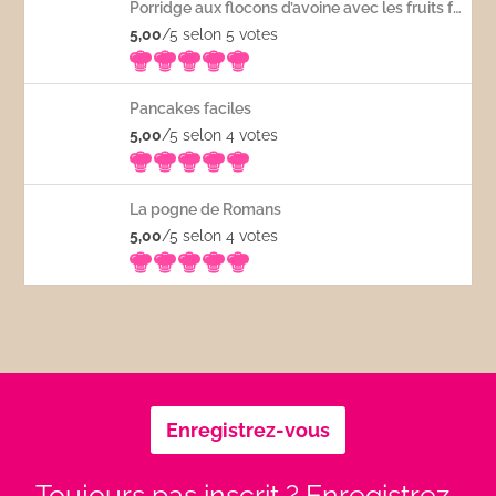
Porridge aux flocons d’avoine avec les fruits frais
5,00
/5 selon 5
votes
Pancakes faciles
5,00
/5 selon 4
votes
La pogne de Romans
5,00
/5 selon 4
votes
Enregistrez-vous
Toujours pas inscrit ? Enregistrez-