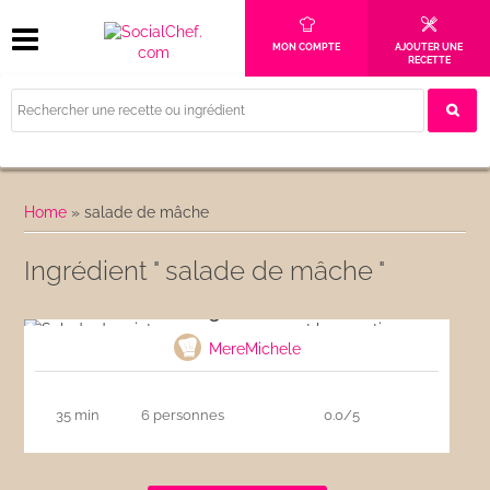
MON COMPTE
AJOUTER UNE
RECETTE
Home
»
salade de mâche
Ingrédient " salade de mâche "
Salade de printemps aux asperges et
langoustines
MereMichele
35 min
6 personnes
0.0/5