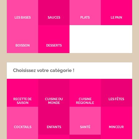
LES BASES
SAUCES
PLATS
LE PAIN
BOISSON
DESSERTS
Choisissez votre catégorie !
RECETTE DE
CUISINE DU
CUISINE
LES FÊTES
SAISON
MONDE
RÉGIONALE
COCKTAILS
ENFANTS
SANTÉ
MINCEUR