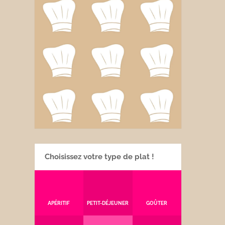
Choisissez votre type de plat !
APÉRITIF
PETIT-DÉJEUNER
GOÛTER