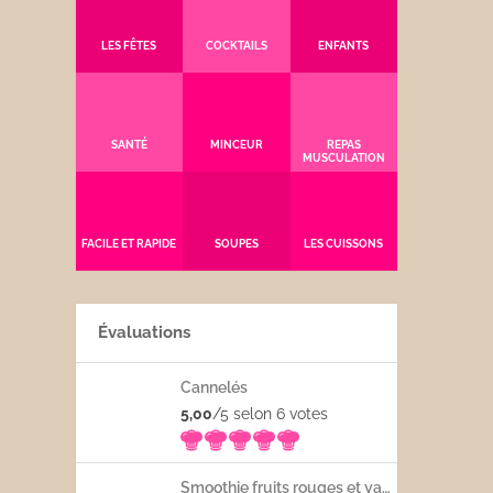
LES FÊTES
COCKTAILS
ENFANTS
SANTÉ
MINCEUR
REPAS
MUSCULATION
FACILE ET RAPIDE
SOUPES
LES CUISSONS
Évaluations
Cannelés
5,00
/5 selon 6
votes
Smoothie fruits rouges et yaourt