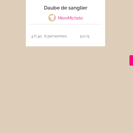
Daube de sanglier
Les sauces
MereMichele
Boissons
4 h 40
6 personnes
5.0/5