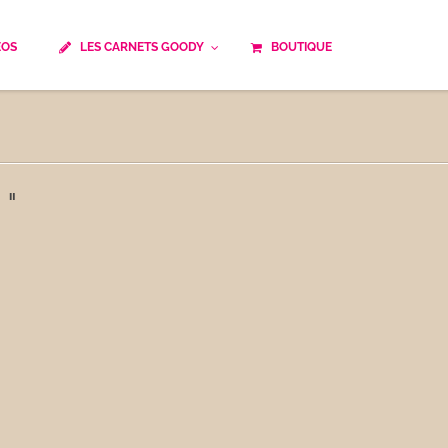
ÉOS
LES CARNETS GOODY
BOUTIQUE
ails
Temps de cuisson
Minceur
Spécialité culinaire
ne du monde
Recettes saisonnières
 "
Les astuces Goody
e française traditionnelle
Repas musculation
ts
Robots multifonctions
 et rapide
Healthy
uissons
Les soupes
êtes