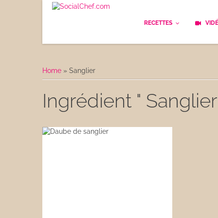
RECETTES
VID
Les bases
Cockt
Home
»
Sanglier
Le Pain
Cuisi
Ingrédient " Sanglier
Apéritifs
Cuisin
Déjeuner
Enfan
Entrées
Facile
Plats
Les C
Goûter
Les F
Desserts