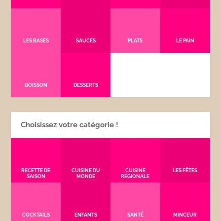
LES BASES
SAUCES
PLATS
LE PAIN
BOISSON
DESSERTS
Choisissez votre catégorie !
RECETTE DE
CUISINE DU
CUISINE
LES FÊTES
SAISON
MONDE
RÉGIONALE
COCKTAILS
ENFANTS
SANTÉ
MINCEUR