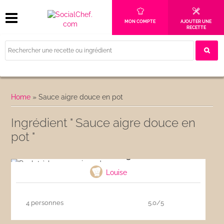
MON COMPTE
AJOUTER UNE
RECETTE
Home
»
Sauce aigre douce en pot
Ingrédient " Sauce aigre douce en
pot "
Poulet à la sauce aigre-douce
Louise
4 personnes
5.0/5