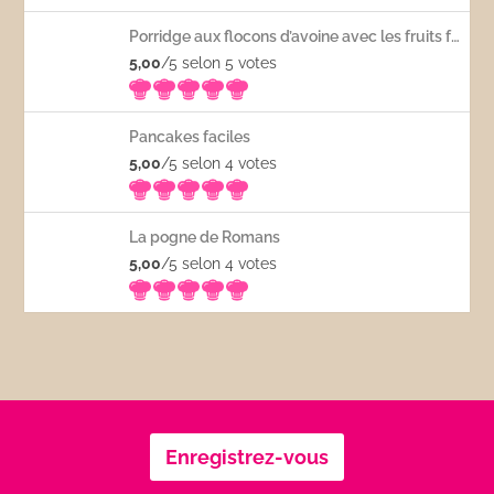
Porridge aux flocons d’avoine avec les fruits frais
5,00
/5 selon 5
votes
Pancakes faciles
5,00
/5 selon 4
votes
La pogne de Romans
5,00
/5 selon 4
votes
Enregistrez-vous