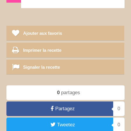
Ajouter aux favoris
Imprimer la recette
Signaler la recette
0
partages
Partagez
0
Tweetez
0