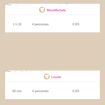
Risotto aux asperges
MereMichele
1 h 10
4 personnes
0.0/5
Poulet rôti doré au miel
Louise
60 min
4 personnes
0.0/5