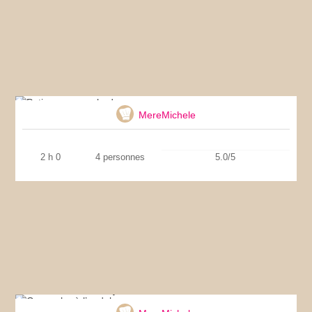
Potimarron aux lardons
MereMichele
2 h 0
4 personnes
5.0/5
Gaspacho à l’andalouse