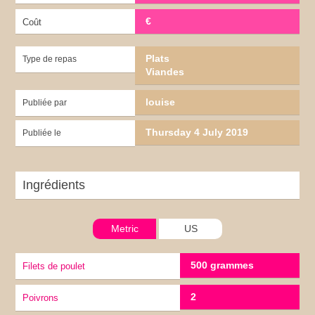
€
Coût
Plats
Type de repas
Viandes
louise
Publiée par
Thursday 4 July 2019
Publiée le
Ingrédients
Metric
US
500 grammes
Filets de poulet
2
Poivrons