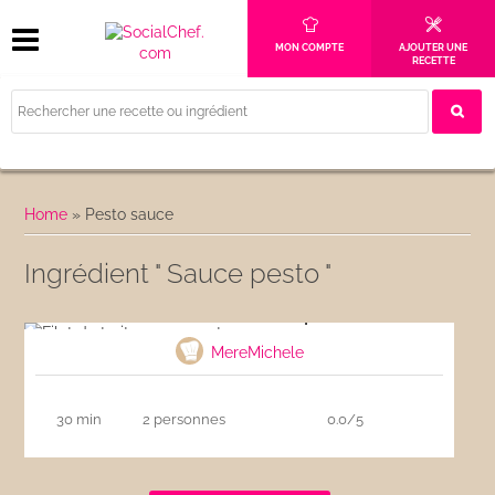
MON COMPTE
AJOUTER UNE
RECETTE
Home
»
Pesto sauce
Ingrédient " Sauce pesto "
Filet de truite sauce pesto
MereMichele
30 min
2 personnes
0.0/5