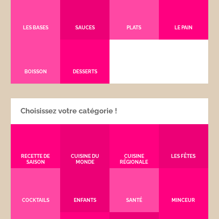
LES BASES
SAUCES
PLATS
LE PAIN
BOISSON
DESSERTS
Choisissez votre catégorie !
RECETTE DE
CUISINE DU
CUISINE
LES FÊTES
SAISON
MONDE
RÉGIONALE
COCKTAILS
ENFANTS
SANTÉ
MINCEUR