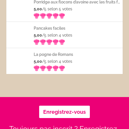
Porridge aux flocons d’avoine avec les fruits frais
5,00
/5 selon 5
votes
Pancakes faciles
5,00
/5 selon 4
votes
La pogne de Romans
5,00
/5 selon 4
votes
Enregistrez-vous
Toujours pas inscrit ? Enregistrez-