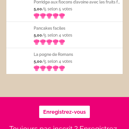
Porridge aux flocons d’avoine avec les fruits frais
5,00
/5 selon 5
votes
Pancakes faciles
5,00
/5 selon 4
votes
La pogne de Romans
5,00
/5 selon 4
votes
Enregistrez-vous
Toujours pas inscrit ? Enregistrez-