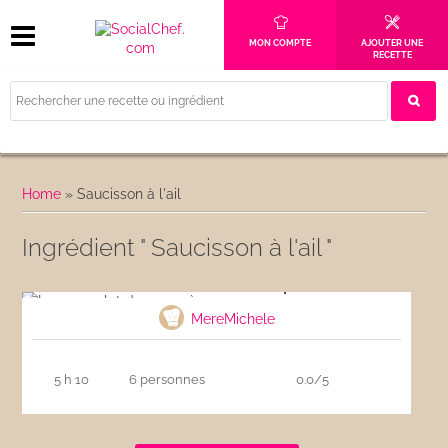
MON COMPTE
AJOUTER UNE
RECETTE
Home
»
Saucisson à l'ail
Ingrédient " Saucisson à l'ail "
Le cassoulet de mon père
MereMichele
5 h 10
6 personnes
0.0/5