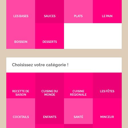
LES BASES
SAUCES
PLATS
LE PAIN
BOISSON
DESSERTS
Choisissez votre catégorie !
RECETTE DE
CUISINE DU
CUISINE
LES FÊTES
SAISON
MONDE
RÉGIONALE
COCKTAILS
ENFANTS
SANTÉ
MINCEUR