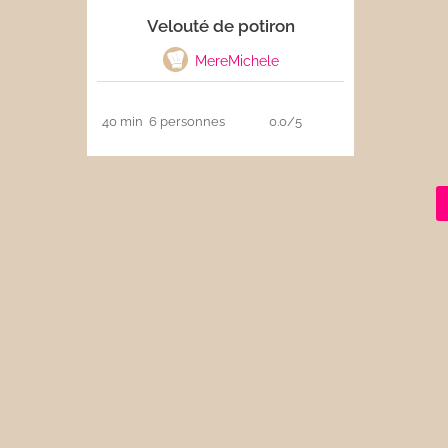
Velouté de potiron
Les sauces
MereMichele
Boissons
40 min
6 personnes
0.0/5