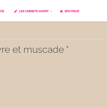
ÉOS
LES CARNETS GOODY
BOUTIQUE
ails
Temps de cuisson
Minceur
Spécialité culinaire
ne du monde
Recettes saisonnières
ivre et muscade "
Les astuces Goody
e française traditionnelle
Repas musculation
ts
Robots multifonctions
 et rapide
Healthy
uissons
Les soupes
êtes