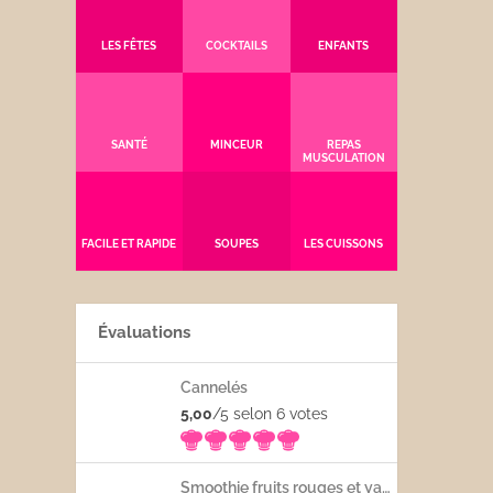
LES FÊTES
COCKTAILS
ENFANTS
SANTÉ
MINCEUR
REPAS
MUSCULATION
FACILE ET RAPIDE
SOUPES
LES CUISSONS
Évaluations
Cannelés
5,00
/5 selon 6
votes
Smoothie fruits rouges et yaourt