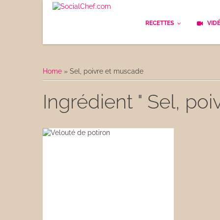
RECETTES
VID
Les bases
Cockt
Home
»
Sel, poivre et muscade
Le Pain
Cuisi
Ingrédient " Sel, po
Apéritifs
Cuisin
Déjeuner
Enfan
Entrées
Facile
Plats
Les C
Goûter
Les F
Desserts