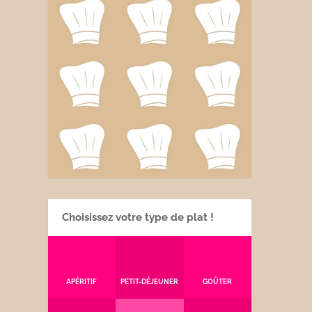
Choisissez votre type de plat !
APÉRITIF
PETIT-DÉJEUNER
GOÛTER