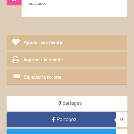
muscade.
Ajouter aux favoris
Imprimer la recette
Signaler la recette
0
partages
Partagez
0