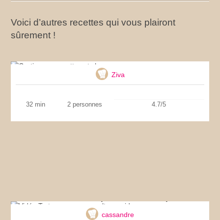
Voici d’autres recettes qui vous plairont
sûrement !
Gratin aux crevettes et chou
Ziva
32 min
2 personnes
4.7/5
Vidéo Tarte aux pommes ultra-rapide
cassandre