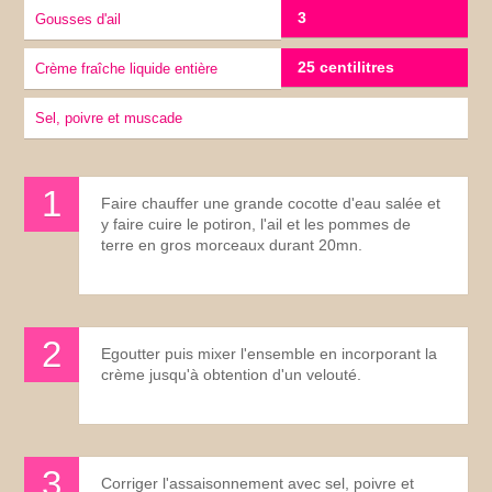
3
gousses d'ail
25 centilitres
Crème fraîche liquide entière
Sel, poivre et muscade
Faire chauffer une grande cocotte d'eau salée et
y faire cuire le potiron, l'ail et les pommes de
terre en gros morceaux durant 20mn.
Egoutter puis mixer l'ensemble en incorporant la
crème jusqu'à obtention d'un velouté.
Corriger l'assaisonnement avec sel, poivre et