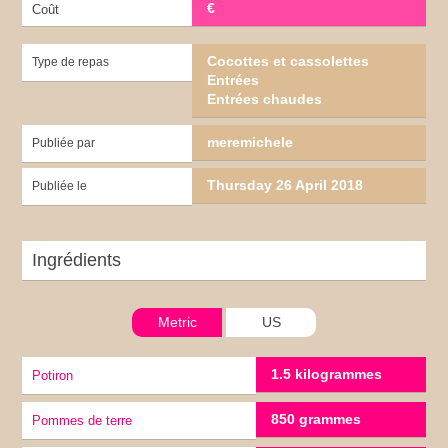
€
Coût
Cocottes et cassolettes
Type de repas
Entrées
Entrées chaudes
meremichele
Publiée par
Thursday 26 April 2018
Publiée le
Ingrédients
Metric
US
1.5 kilogrammes
potiron
850 grammes
pommes de terre