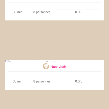
35 min
8 personnes
0.0/5
Pennes au pesto – recette allégée
Nusaybah
35 min
8 personnes
0.0/5