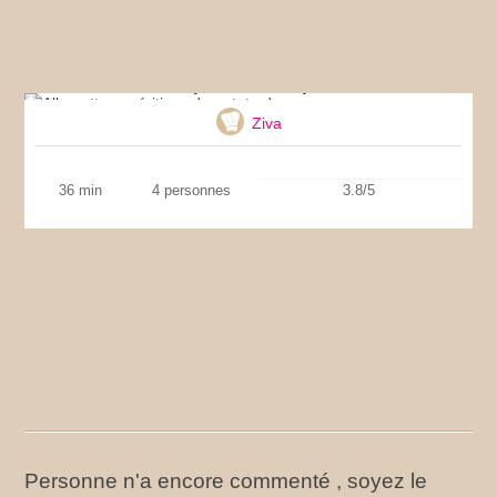
Allumettes apéritives de patate douce
Ziva
36 min
4 personnes
3.8/5
Personne n'a encore commenté , soyez le