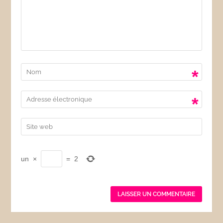
*
*
un
×
=
2