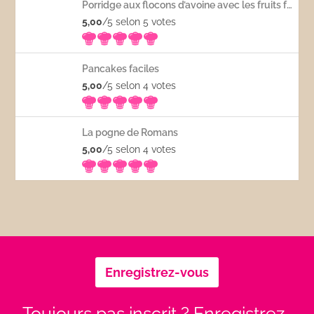
Porridge aux flocons d’avoine avec les fruits frais
5,00
/5 selon 5
votes
Pancakes faciles
5,00
/5 selon 4
votes
La pogne de Romans
5,00
/5 selon 4
votes
Enregistrez-vous
Toujours pas inscrit ? Enregistrez-