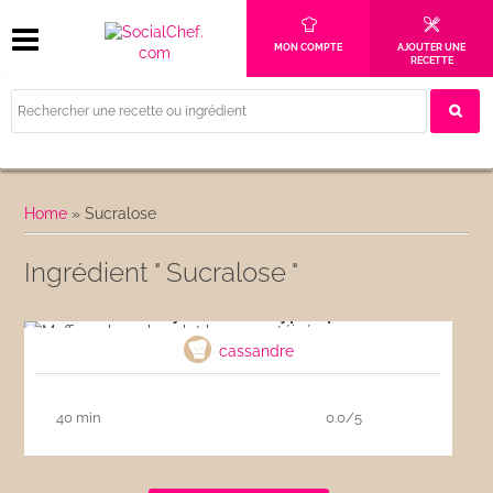
MON COMPTE
AJOUTER UNE
RECETTE
Home
»
Sucralose
Ingrédient " Sucralose "
Muffins whey chocolat hyper-protéinés
cassandre
40 min
0.0/5