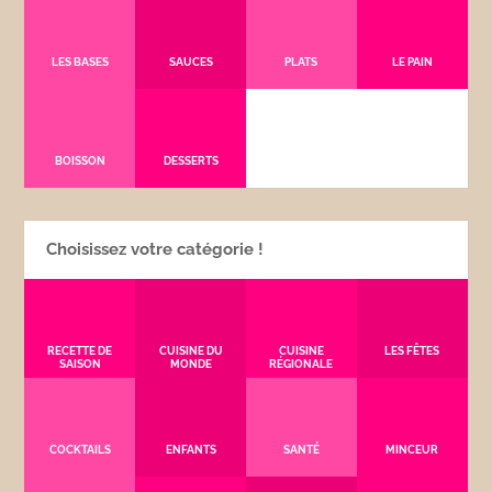
LES BASES
SAUCES
PLATS
LE PAIN
BOISSON
DESSERTS
Choisissez votre catégorie !
RECETTE DE
CUISINE DU
CUISINE
LES FÊTES
SAISON
MONDE
RÉGIONALE
COCKTAILS
ENFANTS
SANTÉ
MINCEUR