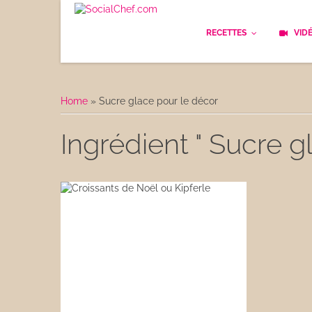
RECETTES
VID
Les bases
Cockt
Home
»
Sucre glace pour le décor
Le Pain
Cuisi
Ingrédient " Sucre g
Apéritifs
Cuisin
Déjeuner
Enfan
Entrées
Facile
Plats
Les C
Goûter
Les F
Desserts