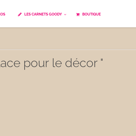
ÉOS
LES CARNETS GOODY
BOUTIQUE
ails
Temps de cuisson
Minceur
Spécialité culinaire
ne du monde
Recettes saisonnières
lace pour le décor "
Les astuces Goody
e française traditionnelle
Repas musculation
ts
Robots multifonctions
 et rapide
Healthy
uissons
Les soupes
êtes