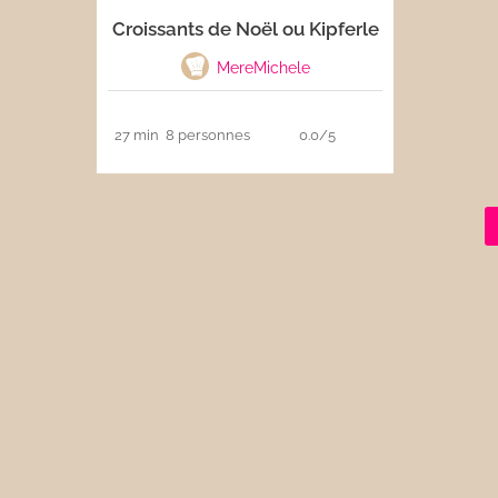
Croissants de Noël ou Kipferle
Les sauces
MereMichele
Boissons
27 min
8 personnes
0.0/5