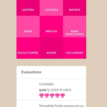
LES FÊTES
COCKTAILS
ENFANTS
SANTÉ
MINCEUR
REPAS
MUSCULATION
FACILE ET RAPIDE
SOUPES
LES CUISSONS
Évaluations
Cannelés
5,00
/5 selon 6
votes
Smoothie fruits rouges et yaourt