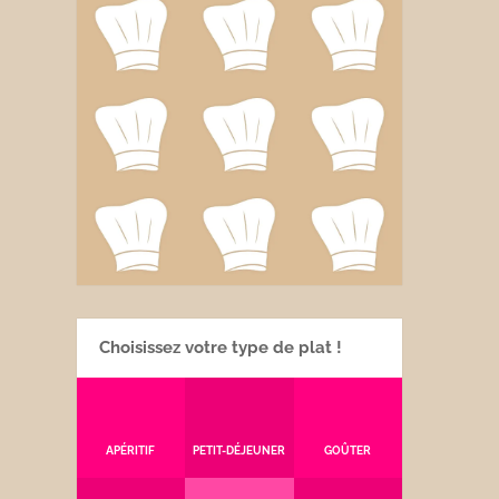
Choisissez votre type de plat !
APÉRITIF
PETIT-DÉJEUNER
GOÛTER