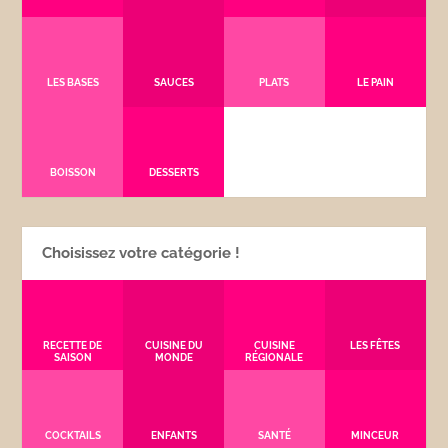
LES BASES
SAUCES
PLATS
LE PAIN
BOISSON
DESSERTS
Choisissez votre catégorie !
RECETTE DE
CUISINE DU
CUISINE
LES FÊTES
SAISON
MONDE
RÉGIONALE
COCKTAILS
ENFANTS
SANTÉ
MINCEUR