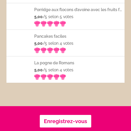
Porridge aux flocons d’avoine avec les fruits frais
5,00
/5 selon 5
votes
Pancakes faciles
5,00
/5 selon 4
votes
La pogne de Romans
5,00
/5 selon 4
votes
Enregistrez-vous