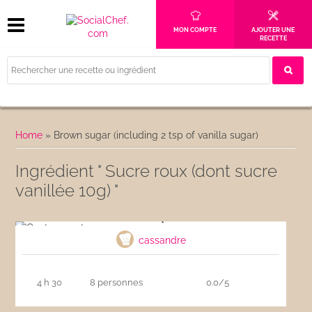
MON COMPTE
AJOUTER UNE
RECETTE
Home
»
Brown sugar (including 2 tsp of vanilla sugar)
Ingrédient " Sucre roux (dont sucre
vanillée 10g) "
Quatre quart
cassandre
4 h 30
8 personnes
0.0/5