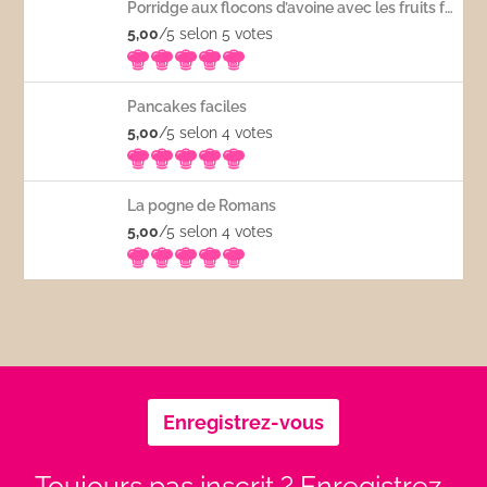
Porridge aux flocons d’avoine avec les fruits frais
5,00
/5 selon 5
votes
Pancakes faciles
5,00
/5 selon 4
votes
La pogne de Romans
5,00
/5 selon 4
votes
Enregistrez-vous
Toujours pas inscrit ? Enregistrez-