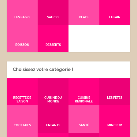
LES BASES
SAUCES
PLATS
LE PAIN
BOISSON
DESSERTS
Choisissez votre catégorie !
RECETTE DE
CUISINE DU
CUISINE
LES FÊTES
SAISON
MONDE
RÉGIONALE
COCKTAILS
ENFANTS
SANTÉ
MINCEUR