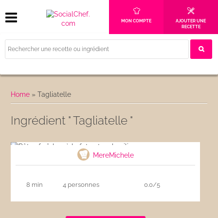
MON COMPTE
AJOUTER UNE
RECETTE
Home
»
Tagliatelle
Ingrédient " Tagliatelle "
Pâtes fraîches à la feta et au basilic
MereMichele
8 min
4 personnes
0.0/5