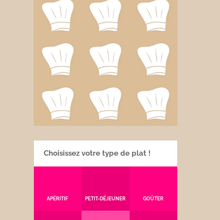
Choisissez votre type de plat !
APÉRITIF
PETIT-DÉJEUNER
GOÛTER