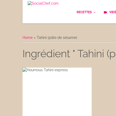
RECETTES
VID
Les bases
Cockt
Home
»
Tahini (pâte de sésame)
Le Pain
Cuisi
Ingrédient " Tahini 
Apéritifs
Cuisin
Déjeuner
Enfan
Entrées
Facile
Plats
Les C
Goûter
Les F
Desserts