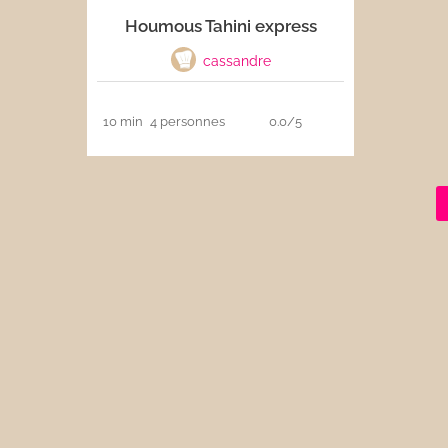
Houmous Tahini express
Les sauces
cassandre
Boissons
10 min
4 personnes
0.0/5