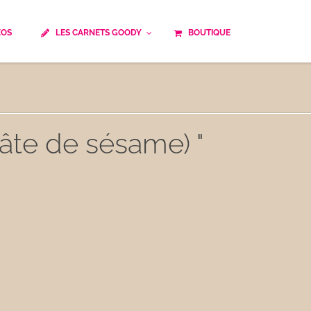
ÉOS
LES CARNETS GOODY
BOUTIQUE
ails
Temps de cuisson
Minceur
Spécialité culinaire
ne du monde
Recettes saisonnières
(pâte de sésame) "
Les astuces Goody
e française traditionnelle
Repas musculation
ts
Robots multifonctions
 et rapide
Healthy
uissons
Les soupes
êtes