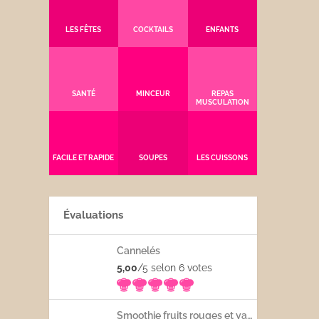
LES FÊTES
COCKTAILS
ENFANTS
SANTÉ
MINCEUR
REPAS
MUSCULATION
FACILE ET RAPIDE
SOUPES
LES CUISSONS
Évaluations
Cannelés
5,00
/5 selon 6
votes
Smoothie fruits rouges et yaourt