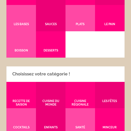
LES BASES
SAUCES
PLATS
LE PAIN
BOISSON
DESSERTS
Choisissez votre catégorie !
RECETTE DE
CUISINE DU
CUISINE
LES FÊTES
SAISON
MONDE
RÉGIONALE
COCKTAILS
ENFANTS
SANTÉ
MINCEUR