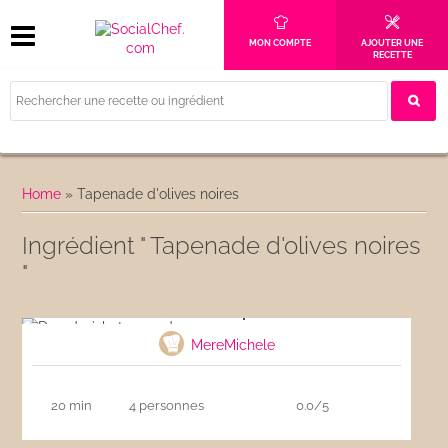
MON COMPTE
AJOUTER UNE
RECETTE
Home
»
Tapenade d'olives noires
Ingrédient " Tapenade d'olives noires
"
Dorade à la tapenade
MereMichele
20 min
4 personnes
0.0/5