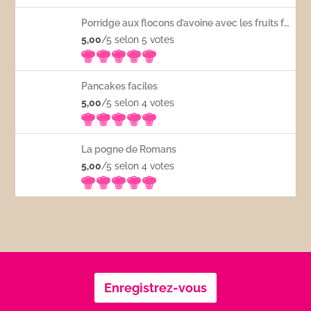
Porridge aux flocons d’avoine avec les fruits frais
5,00
/5 selon 5
votes
Pancakes faciles
5,00
/5 selon 4
votes
La pogne de Romans
5,00
/5 selon 4
votes
Enregistrez-vous