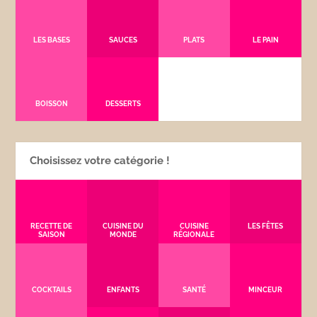
LES BASES
SAUCES
PLATS
LE PAIN
BOISSON
DESSERTS
Choisissez votre catégorie !
RECETTE DE
CUISINE DU
CUISINE
LES FÊTES
SAISON
MONDE
RÉGIONALE
COCKTAILS
ENFANTS
SANTÉ
MINCEUR