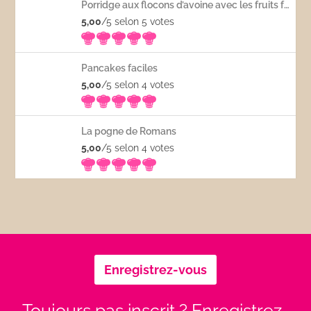
Porridge aux flocons d’avoine avec les fruits frais
5,00
/5 selon 5
votes
Pancakes faciles
5,00
/5 selon 4
votes
La pogne de Romans
5,00
/5 selon 4
votes
Enregistrez-vous
Toujours pas inscrit ? Enregistrez-