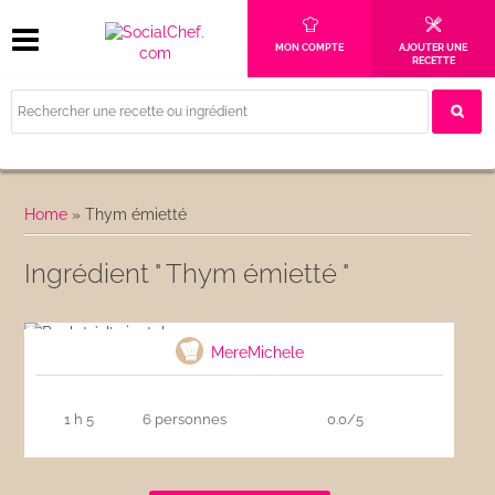
MON COMPTE
AJOUTER UNE
RECETTE
Home
»
Thym émietté
Ingrédient " Thym émietté "
Poulet à l’orientale
MereMichele
1 h 5
6 personnes
0.0/5