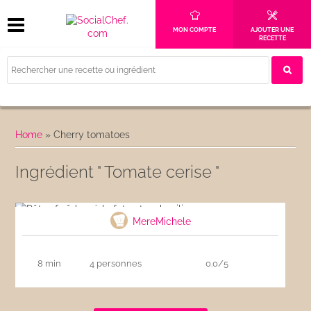
MON COMPTE
AJOUTER UNE
RECETTE
Home
»
Cherry tomatoes
Ingrédient " Tomate cerise "
Pâtes fraîches à la feta et au basilic
MereMichele
8 min
4 personnes
0.0/5