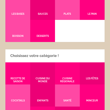
LES BASES
SAUCES
PLATS
LE PAIN
BOISSON
DESSERTS
Choisissez votre catégorie !
RECETTE DE
CUISINE DU
CUISINE
LES FÊTES
SAISON
MONDE
RÉGIONALE
COCKTAILS
ENFANTS
SANTÉ
MINCEUR