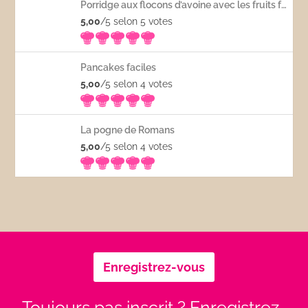
Porridge aux flocons d’avoine avec les fruits frais
5,00
/5 selon 5
votes
Pancakes faciles
5,00
/5 selon 4
votes
La pogne de Romans
5,00
/5 selon 4
votes
Enregistrez-vous
Toujours pas inscrit ? Enregistrez-