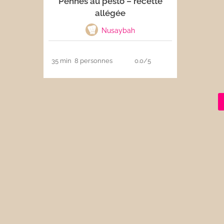
Pennes au pesto – recette
allégée
Les sauces
Nusaybah
Boissons
35 min
8 personnes
0.0/5