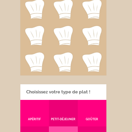
Choisissez votre type de plat !
APÉRITIF
PETIT-DÉJEUNER
GOÛTER