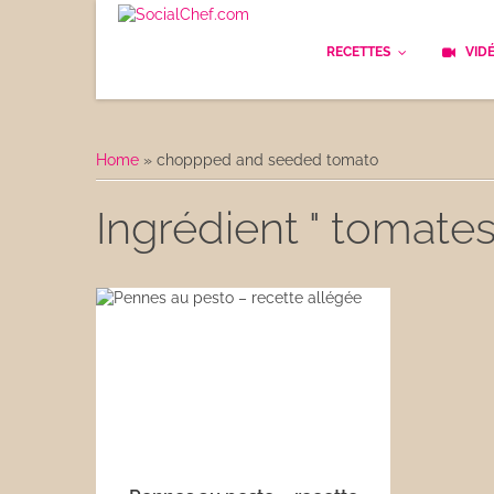
RECETTES
VID
Les bases
Cockt
Home
»
choppped and seeded tomato
Le Pain
Cuisi
Ingrédient " tomat
Apéritifs
Cuisin
Déjeuner
Enfan
Entrées
Facile
Plats
Les C
Goûter
Les F
Desserts