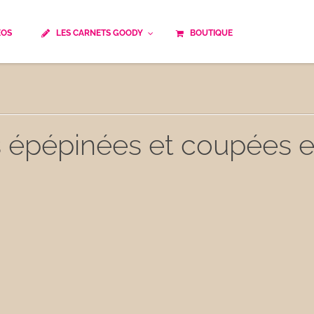
ÉOS
LES CARNETS GOODY
BOUTIQUE
ails
Temps de cuisson
Minceur
Spécialité culinaire
ne du monde
Recettes saisonnières
es épépinées et coupées 
Les astuces Goody
e française traditionnelle
Repas musculation
ts
Robots multifonctions
 et rapide
Healthy
uissons
Les soupes
êtes