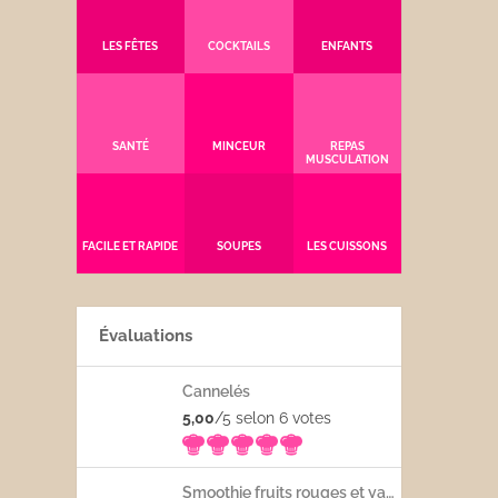
LES FÊTES
COCKTAILS
ENFANTS
SANTÉ
MINCEUR
REPAS
MUSCULATION
FACILE ET RAPIDE
SOUPES
LES CUISSONS
Évaluations
Cannelés
5,00
/5 selon 6
votes
Smoothie fruits rouges et yaourt