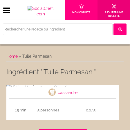
MON COMPTE
AJOUTER UNE
RECETTE
Home
»
Tuile Parmesan
Ingrédient " Tuile Parmesan "
Vidéo : Verrine Avocat Crevette, nage coco
curry
cassandre
15 min
5 personnes
0.0/5