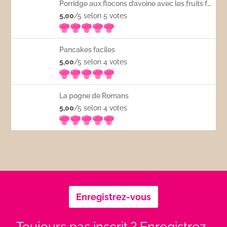
Porridge aux flocons d’avoine avec les fruits frais
5,00
/5 selon 5
votes
Pancakes faciles
5,00
/5 selon 4
votes
La pogne de Romans
5,00
/5 selon 4
votes
Enregistrez-vous
Toujours pas inscrit ? Enregistrez-