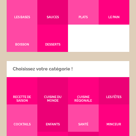
LES BASES
SAUCES
PLATS
LE PAIN
BOISSON
DESSERTS
Choisissez votre catégorie !
RECETTE DE
CUISINE DU
CUISINE
LES FÊTES
SAISON
MONDE
RÉGIONALE
COCKTAILS
ENFANTS
SANTÉ
MINCEUR