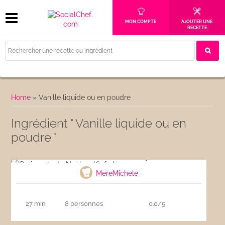
MON COMPTE
AJOUTER UNE
RECETTE
Home
»
Vanille liquide ou en poudre
Ingrédient " Vanille liquide ou en
poudre "
Croissants de Noël ou Kipferle
MereMichele
27 min
8 personnes
0.0/5