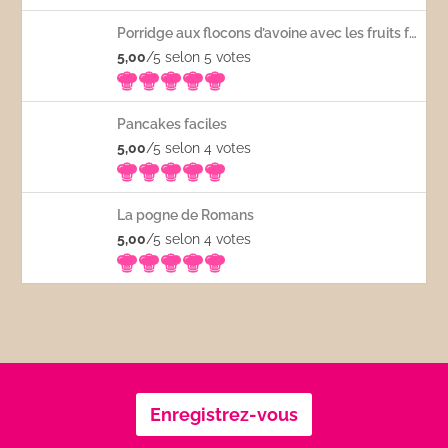
Porridge aux flocons d’avoine avec les fruits frais
5,00
/5 selon 5
votes
Pancakes faciles
5,00
/5 selon 4
votes
La pogne de Romans
5,00
/5 selon 4
votes
Enregistrez-vous