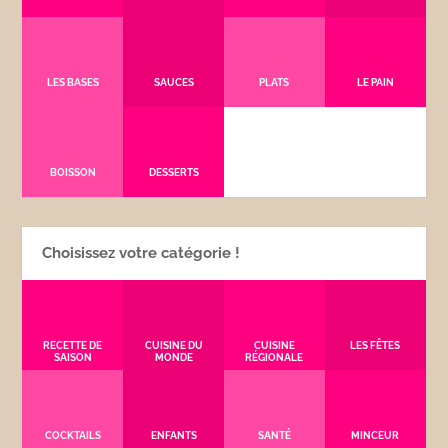
LES BASES
SAUCES
PLATS
LE PAIN
BOISSON
DESSERTS
Choisissez votre catégorie !
RECETTE DE
CUISINE DU
CUISINE
LES FÊTES
SAISON
MONDE
RÉGIONALE
COCKTAILS
ENFANTS
SANTÉ
MINCEUR