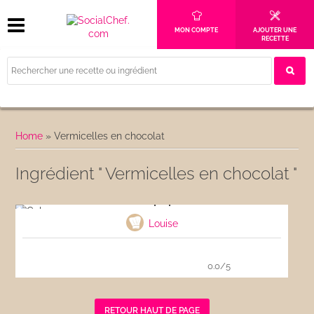
MON COMPTE
AJOUTER UNE
RECETTE
Home
»
Vermicelles en chocolat
Ingrédient " Vermicelles en chocolat "
Cake pops
Louise
0.0/5
RETOUR HAUT DE PAGE