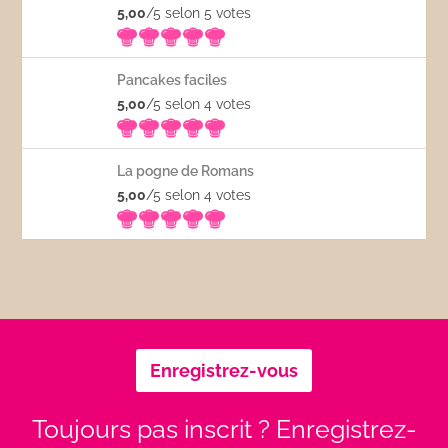
5,00
/5 selon 5
votes
Pancakes faciles
5,00
/5 selon 4
votes
La pogne de Romans
5,00
/5 selon 4
votes
Enregistrez-vous
Toujours pas inscrit ? Enregistrez-