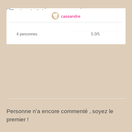
Escalope de dinde au parmesan
cassandre
4 personnes
5.0/5
Personne n'a encore commenté , soyez le
premier !