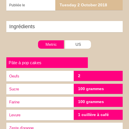
Tuesday 2 October 2018
Publiée le
Ingrédients
Metric
US
Pâte à pop cakes
2
Oeufs
100 grammes
Sucre
100 grammes
Farine
1 cuillère à café
Levure
zeste d'orange