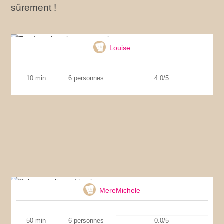
sûrement !
Fondant chocolat coeur coulant
Louise
10 min
6 personnes
4.0/5
Cake aux olives et jambon
MereMichele
50 min
6 personnes
0.0/5