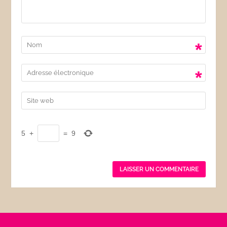
*
*
5
+
=
9