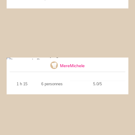
La pogne de Romans
MereMichele
1 h 15
6 personnes
5.0/5