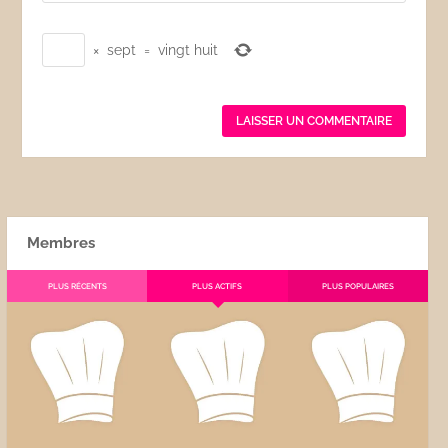
×
sept
=
vingt huit
Membres
PLUS RÉCENTS
PLUS ACTIFS
PLUS POPULAIRES