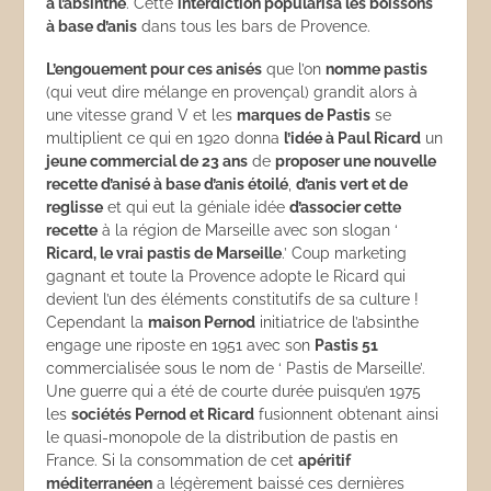
à l’absinthe
. Cette
interdiction popularisa les boissons
à base d’anis
dans tous les bars de Provence.
L’engouement pour ces anisés
que l’on
nomme pastis
(qui veut dire mélange en provençal) grandit alors à
une vitesse grand V et les
marques de Pastis
se
multiplient ce qui en 1920 donna
l’idée à Paul Ricard
un
jeune commercial de 23 ans
de
proposer une nouvelle
recette d’anisé à base d’anis étoilé
,
d’anis vert et de
reglisse
et qui eut la géniale idée
d’associer cette
recette
à la région de Marseille avec son slogan ‘
Ricard, le vrai pastis de Marseille
.’ Coup marketing
gagnant et toute la Provence adopte le Ricard qui
devient l’un des éléments constitutifs de sa culture !
Cependant la
maison Pernod
initiatrice de l’absinthe
engage une riposte en 1951 avec son
Pastis 51
commercialisée sous le nom de ‘ Pastis de Marseille’.
Une guerre qui a été de courte durée puisqu’en 1975
les
sociétés Pernod et Ricard
fusionnent obtenant ainsi
le quasi-monopole de la distribution de pastis en
France. Si la consommation de cet
apéritif
méditerranéen
a légèrement baissé ces dernières