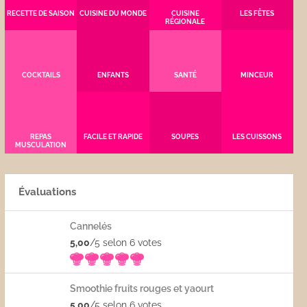
RECETTE DE SAISON
CUISINE DU MONDE
CUISINE
LES FÊTES
RÉGIONALE
COCKTAILS
ENFANTS
SANTÉ
MINCEUR
REPAS
FACILE ET RAPIDE
SOUPES
LES CUISSONS
MUSCULATION
Évaluations
Cannelés
5,00
/5 selon 6
votes
Smoothie fruits rouges et yaourt
5,00
/5 selon 6
votes