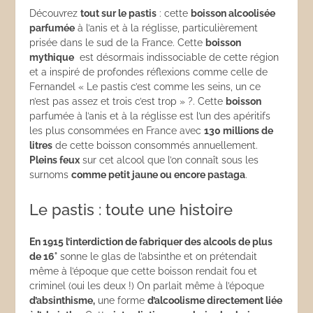
Découvrez
tout sur le pastis
: cette
boisson alcoolisée
parfumée
à l’anis et à la réglisse, particulièrement
prisée dans le sud de la France. Cette
boisson
mythique
est désormais indissociable de cette région
et a inspiré de profondes réflexions comme celle de
Fernandel « Le pastis c’est comme les seins, un ce
n’est pas assez et trois c’est trop » ?. Cette
boisson
parfumée à l’anis et à la réglisse est l’un des apéritifs
les plus consommées en France avec
130 millions de
litres
de cette boisson consommés annuellement.
Pleins feux
sur cet alcool que l’on connaît sous les
surnoms
comme petit jaune ou encore pastaga
.
Le pastis : toute une histoire
En 1915 l’interdiction de fabriquer des alcools de plus
de 16°
sonne le glas de l’absinthe et on prétendait
même à l’époque que cette boisson rendait fou et
criminel (oui les deux !) On parlait même à l’époque
d’absinthisme,
une forme
d’alcoolisme directement liée